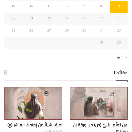
15
14
13
12
11
10
9
22
21
20
19
18
17
16
29
28
27
26
25
24
23
31
30
« يوليو
عقائدنا
هل تعلّم النبيّ (ص) من ورقة بن
اعرف شيئاً عن إمامك العاشر (ع)
نوفل؟!