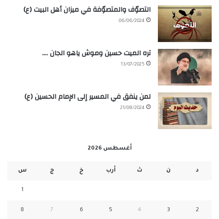
التصوّف والمتصوّفة في ميزان أهل البيت (ع)
06/06/2024
تره الميت حسين وموش ياهو الجان ….
13/07/2025
لمن ينفق في المسير إلى الإمام الحسين (ع)
21/08/2024
أغسطس 2026
د
ن
ث
أرب
خ
ج
س
1
8
7
6
5
4
3
2