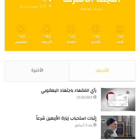
17%
5.53 كيلومتر/ساعة
سماء صافية
℃
49
℃
49
℃
49
℃
48
℃
47
الأحد
الأثنين
الثلاثاء
الأربعاء
الخميس
الأشهر
الأخيرة
رأي الفقهاء باجتهاد اليعقوبي
25/02/2025
إثبات استحباب زيارة الأربعين شرعاً
منذ 3 أسابيع