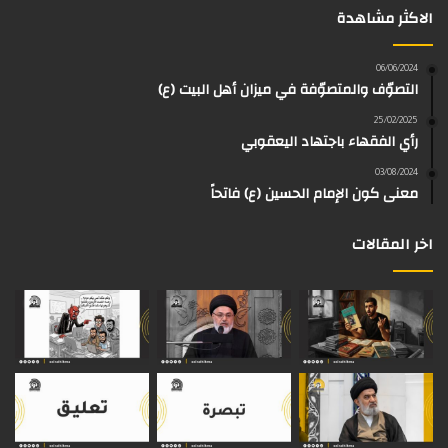
الاكثر مشاهدة
ب
ي
ت
ق
k
e
و
و
ق
ر
T
a
06/06/2024
التصوّف والمتصوّفة في ميزان أهل البيت (ع)
ك
ب
ر
ا
o
d
25/02/2025
رأي الفقهاء باجتهاد اليعقوبي
ا
م
k
s
03/08/2024
م
معنى كون الإمام الحسين (ع) فاتحاً
اخر المقالات