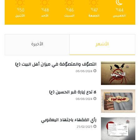
℃
50
℃
48
℃
46
℃
47
℃
44
الخميس
الجمعة
السبت
الأحد
الأثنين
الأشهر
الأخيرة
التصوّف والمتصوّفة في ميزان أهل البيت (ع)
06/06/2024
لا تدع زيارة قبر الحسين (ع)
08/08/2024
رأي الفقهاء باجتهاد اليعقوبي
25/02/2025