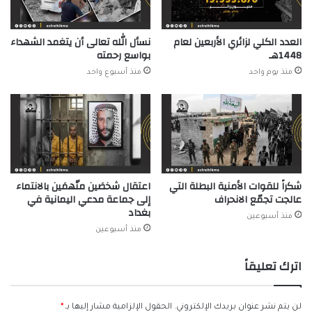
العدد الكلي لزائري الأربعين لعام
نسأل الله تعالى أن يتغمد الشهداء
1448هـ
بواسع رحمته
منذ يوم واحد
منذ أسبوع واحد
شكراً للقوات الأمنية البطلة التي
اعتقال شخصَين متّهمَين بالانتماء
عالجت تجمّع الانحراف
إلى جماعة مدعي اليمانية في
بغداد
منذ أسبوعين
منذ أسبوعين
اترك تعليقاً
لن يتم نشر عنوان بريدك الإلكتروني.
الحقول الإلزامية مشار إليها بـ
*