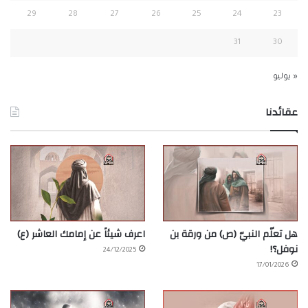
29
28
27
26
25
24
23
31
30
« يوليو
عقائدنا
هل تعلّم النبيّ (ص) من ورقة بن
اعرف شيئاً عن إمامك العاشر (ع)
نوفل؟!
24/12/2025
17/01/2026