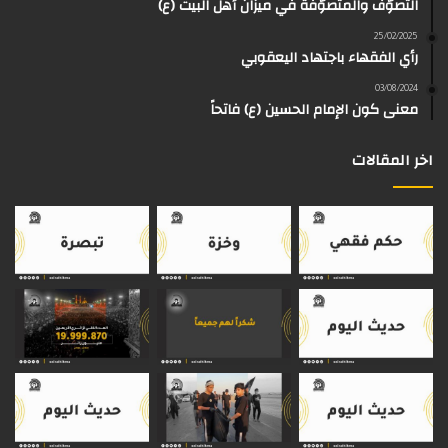
التصوّف والمتصوّفة في ميزان أهل البيت (ع)
ك
ب
ر
ا
o
d
25/02/2025
رأي الفقهاء باجتهاد اليعقوبي
ا
م
k
s
03/08/2024
م
معنى كون الإمام الحسين (ع) فاتحاً
اخر المقالات