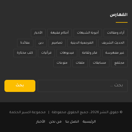
الفهارس
آراء ومقالات
أجوبة الشبهات
أحكام فقيهة
الأخبار
الحديث الشريف
المرجعية الدينية
تصاميم
دين
عقائدنا
غير مفهرسة
فكر وثقافة
فيديوهات
قرآنيات
كتب مختارة
مجتمع
مسابقات
ملفات
منوعات
البحث
عن:
© حقوق النشر 2026، جميع الحقوق محفوظة | مجموعة اكسير الحكمة
الرئيسية
اتصل بنا
من نحن
الأخبار