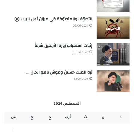
التصوّف والمتصوّفة في ميزان أهل البيت (ع)
06/06/2024
إثبات استحباب زيارة الأربعين شرعاً
منذ 3 أسابيع
تره الميت حسين وموش ياهو الجان ….
13/07/2025
أغسطس 2026
د
ن
ث
أرب
خ
ج
س
1