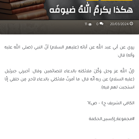
هكذا يكرمُ اللهُ ضيوفَه
11
0
20/03/2024
روي عن أبي عبد الله عن أبائه (عليهم السلام) أنّ النبي (صلى الله عليه
وآله) قال:
(إنّ الله عز وجل وَكَّلَ ملائكته بالدعاء للصائمين وقال: أخبرني جبرئيل
(عليه السلام) عن ربه أنّه قال: ما أمرتُ ملائكتي بالدعاء لأحدٍ مِن خلقي إلّا
استجبت لهم فيه).
الكافي الشريف ج٤ – ص٦٤
#مجموعة_إكسير_الحكمة