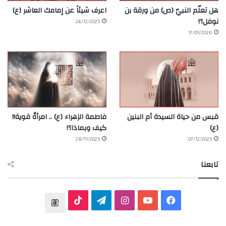
هل تعلّم النبيّ (ص) من ورقة بن
اعرف شيئاً عن إمامك العاشر (ع)
نوفل؟!
24/12/2025
17/01/2026
قبس من حياة السيدة أم البنين
فاطمة الزهراء (ع) .. امرأةٌ قوية!!
(ع)
كيف وبماذا؟!
28/11/2025
07/12/2025
تابعنا
ف
ي
ا
ت
T
ي
و
ن
ي
T
h