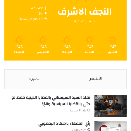
النجف الاشرف
47º - 40º
12%
1.9 كيلومتر/ساعة
سماء صافية
℃
48
℃
48
℃
48
℃
47
℃
47
الأثنين
الثلاثاء
الأربعاء
الخميس
الجمعة
الأشهر
الأخيرة
نقلد السيد السيستاني بالقضايا الدينية فقط لو
حتى بالقضايا السياسية والخ؟
منذ 14 ساعة
رأي الفقهاء باجتهاد اليعقوبي
25/02/2025