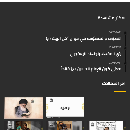
س
ت
س
ل
i
r
الاكثر مشاهدة
ب
ي
ت
ق
k
e
و
و
ق
ر
T
a
06/06/2024
التصوّف والمتصوّفة في ميزان أهل البيت (ع)
ك
ب
ر
ا
o
d
25/02/2025
رأي الفقهاء باجتهاد اليعقوبي
ا
م
k
s
03/08/2024
م
معنى كون الإمام الحسين (ع) فاتحاً
اخر المقالات