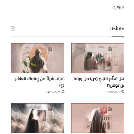
« يوليو
عقائدنا
هل تعلّم النبيّ (ص) من ورقة
اعرف شيئاً عن إمامك العاشر
بن نوفل؟!
(ع)
24/12/2025
17/01/2026