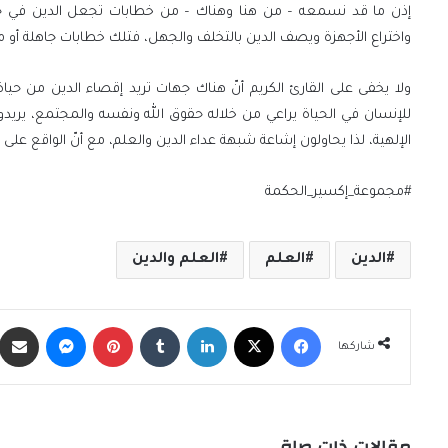
إذن ما قد نسمعه – من هنا وهناك – من خطابات تجعل الدين في حال
واختراع الأجهزة ويصف الدين بالتخلف والجهل، فتلك خطابات جاهلة أو 
ولا يخفى على القارئ الكريم أنّ هناك جهات تريد إقصاء الدين من حي
للإنسان في الحياة يراعي من خلاله حقوق الله ونفسه والمجتمع، يريدو
الإلهية، لذا يحاولون إشاعة شبهة عداء الدين والعلم، مع أنّ الواقع على
#مجموعة_إكسير_الحكمة
الدين
العلم
العلم والدين
فيسبوك
X
لينكدإن
‏Tumblr
بينتيريست
ماسنجر
شاركها
مقالات ذات صلة