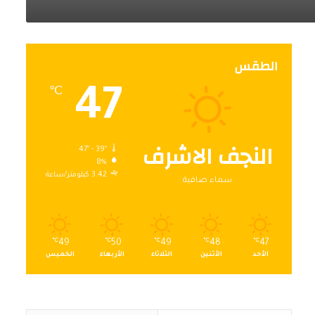
الطقس
47
℃
النجف الاشرف
47º - 39º
8%
3.42 كيلومتر/ساعة
سماء صافية
℃
49
℃
50
℃
49
℃
48
℃
47
الأحد
الأثنين
الثلاثاء
الأربعاء
الخميس