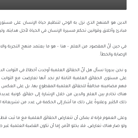
الدين هو المنهج الذي نزل به الوحي لتنظيم حياة الإنسان على مستوى
مبادئ وأخلاق وقوانين تحكم مسيرة الإنسان في الحياة لأجل هدايته، ولي
في حين أنّ المقصود من العلم – هنا – هو ما يعتمد منهج التجربة والاس
الإصابة والخطأ.
و نحن بدورنا نسأل هل أنّ الحقائق العلمية أوجدت أخطاءً في الثوابت الدي
على مستوى الحقائق العلمية الثابتة لم نجد أنها تعارضت مع الثوابت ا
فهم مضامينه مخالفةً للحقائق العلمية المقطوع بها، بل على العكس فإنّ
هناك تخادم بين العلم والدين من خلال الإشارة إلى حقائق كونية عد
ذلك الكثير. وعلاوةً على ذلك ما أشار إلى الحكمة في عدد من تشريعاته الت
وعلى العموم فإنه لا يمكن أن تتعارض الحقائق العلمية مع ما ثبت قطعا
ولو صار هناك تعارض، فلا يخلو الأمر، إما أن تكون القضية العلمية غير صح