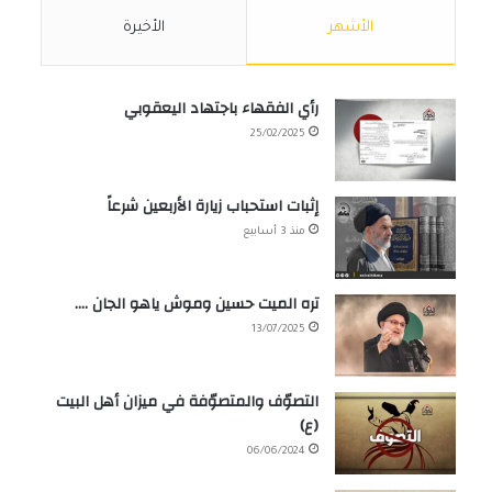
الأشهر
الأخيرة
رأي الفقهاء باجتهاد اليعقوبي
25/02/2025
إثبات استحباب زيارة الأربعين شرعاً
منذ 3 أسابيع
تره الميت حسين وموش ياهو الجان ….
13/07/2025
التصوّف والمتصوّفة في ميزان أهل البيت
(ع)
06/06/2024