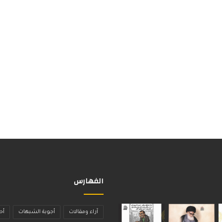
الفهارس
آراء ومقالات
أجوبة الشبهات
أح