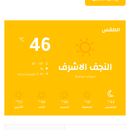
الطقس
46
℃
النجف الاشرف
46º - 38º
7%
6.45 كيلومتر/ساعة
سماء صافية
℃
50
℃
48
℃
46
℃
47
℃
44
الخميس
الجمعة
السبت
الأحد
الأثنين