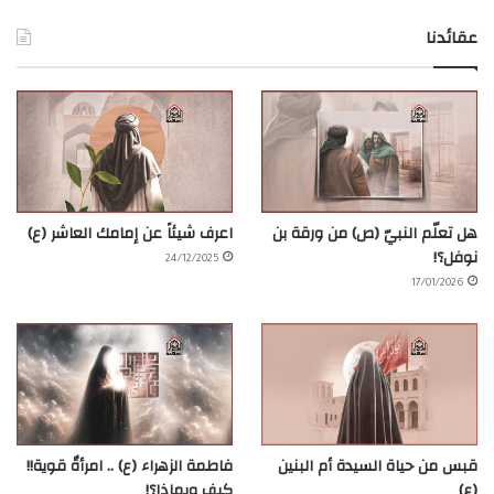
عقائدنا
هل تعلّم النبيّ (ص) من ورقة بن
اعرف شيئاً عن إمامك العاشر (ع)
نوفل؟!
24/12/2025
17/01/2026
قبس من حياة السيدة أم البنين
فاطمة الزهراء (ع) .. امرأةٌ قوية!!
(ع)
كيف وبماذا؟!