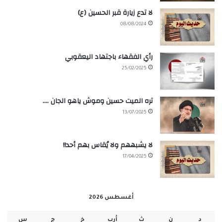
لا تدع زيارة قبر الحسين (ع)
08/08/2024
رأي الفقهاء باجتهاد اليعقوبي
25/02/2025
تره الميت حسين وموش ياهو الجان ….
13/07/2025
لا يشبههم ولا يُقاس بهم أحد!!
17/04/2025
أغسطس 2026
د
ن
ث
أرب
خ
ج
س