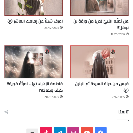
هل تعلّم النبيّ (ص) من ورقة بن
اعرف شيئاً عن إمامك العاشر (ع)
نوفل؟!
24/12/2025
17/01/2026
قبس من حياة السيدة أم البنين
فاطمة الزهراء (ع) .. امرأةٌ قوية!!
(ع)
كيف وبماذا؟!
28/11/2025
07/12/2025
تابعنا
ف
ي
ا
ت