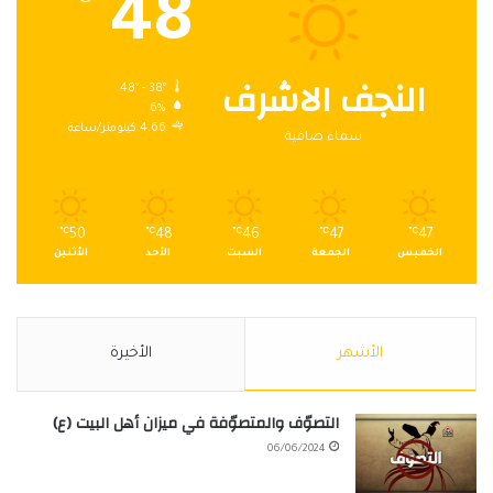
48
النجف الاشرف
48º - 38º
6%
4.66 كيلومتر/ساعة
سماء صافية
℃
50
℃
48
℃
46
℃
47
℃
47
الخميس
الجمعة
السبت
الأحد
الأثنين
الأشهر
الأخيرة
التصوّف والمتصوّفة في ميزان أهل البيت (ع)
06/06/2024