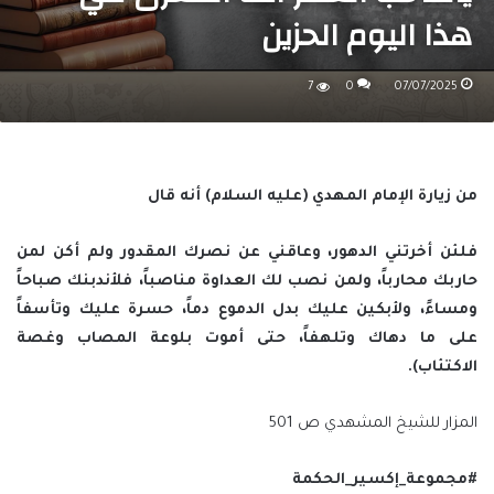
هذا اليوم الحزين
7
0
07/07/2025
من زيارة الإمام المهدي (عليه السلام) أنه قال
فلئن أخرتني الدهور، وعاقني عن نصرك المقدور ولم أكن لمن
حاربك محارباً، ولمن نصب لك العداوة مناصباً، فلأندبنك صباحاً
ومساءً، ولأبكين عليك بدل الدموع دماً، حسرة عليك وتأسفاً
على ما دهاك وتلهفاً، حتى أموت بلوعة المصاب وغصة
الاكتئاب).
المزار للشيخ المشهدي ص 501
#مجموعة_إكسير_الحكمة