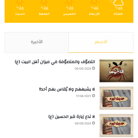
℃
48
℃
48
℃
48
℃
48
℃
48
الثلاثاء
الأربعاء
الخميس
الجمعة
السبت
الأشهر
الأخيرة
التصوّف والمتصوّفة في ميزان أهل البيت (ع)
06/06/2024
لا يشبههم ولا يُقاس بهم أحد!!
17/04/2025
لا تدع زيارة قبر الحسين (ع)
08/08/2024