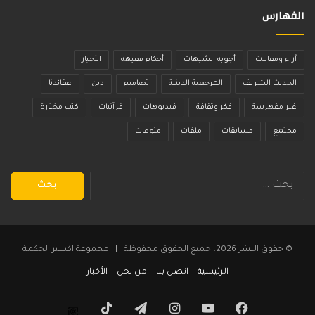
الفهارس
آراء ومقالات
أجوبة الشبهات
أحكام فقيهة
الأخبار
الحديث الشريف
المرجعية الدينية
تصاميم
دين
عقائدنا
غير مفهرسة
فكر وثقافة
فيديوهات
قرآنيات
كتب مختارة
مجتمع
مسابقات
ملفات
منوعات
البحث
عن:
© حقوق النشر 2026، جميع الحقوق محفوظة | مجموعة اكسير الحكمة
الرئيسية
اتصل بنا
من نحن
الأخبار
فيسبوك
يوتيوب
انستقرام
تيلقرام
‫TikTok
Threads