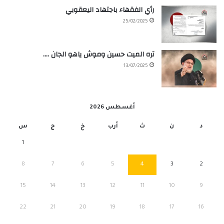
رأي الفقهاء باجتهاد اليعقوبي
25/02/2025
تره الميت حسين وموش ياهو الجان ….
13/07/2025
أغسطس 2026
د
ن
ث
أرب
خ
ج
س
1
8
7
6
5
4
3
2
15
14
13
12
11
10
9
22
21
20
19
18
17
16