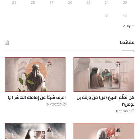
29
28
27
26
25
24
23
31
30
« يوليو
عقائدنا
هل تعلّم النبيّ (ص) من ورقة بن
اعرف شيئاً عن إمامك العاشر (ع)
نوفل؟!
24/12/2025
17/01/2026