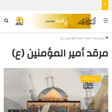
القائمة
بح
الرئيسية
/
مرقد أمير المؤمنين (ع)
مرقد أمير المؤمنين (ع)
م
ر
فكر وثقافة
ا
ح
ل
عِ
م
ا