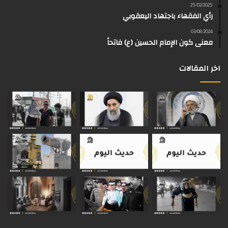
25/02/2025
رأي الفقهاء باجتهاد اليعقوبي
ا
م
k
s
03/08/2024
م
معنى كون الإمام الحسين (ع) فاتحاً
اخر المقالات