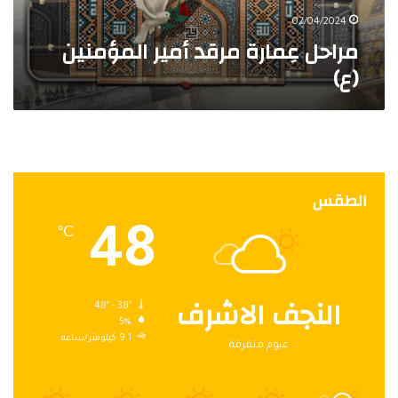
ر
ة
02/04/2024
مراحل عِمارة مرقد أمير المؤمنين
م
ر
(ع)
ق
د
أ
م
ي
ر
ا
الطقس
ل
م
48
℃
ؤ
م
ن
النجف الاشرف
ي
48º - 38º
ن
5%
(
9.1 كيلومتر/ساعة
غيوم متفرقة
ع
)