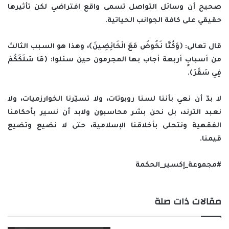
صحيح أن وسائل التواصل تسمى واقع افتراضي لكن تأثيرها
حقيقي على كافة الجوانب الحياتية.
قال تعالى: ﴿وَكُنَّا نَخُوضُ مَعَ الْخَائِضِينَ﴾، وهذا هو السبب الثالث
من أسبابٍ أربعة أجاب بها المجرمون حين سئلوا: ﴿مَا سَلَكَكُمْ
فِي سَقَرَ﴾.
لا بدّ أن نعي بأننا لسنا روبوتات، ولا تسيّرنا الخوارزميات، ولا
نعبد الترند، بل نحن بشر محاسبون ولابد أن نسير بأحكامنا
الفقهية ونتحلى بأخلاقنا الإسلامية، حتى لا نضيع وتضيع
قيمنا.
#مجموعة_إكسير_الحكمة
مقالات ذات صلة