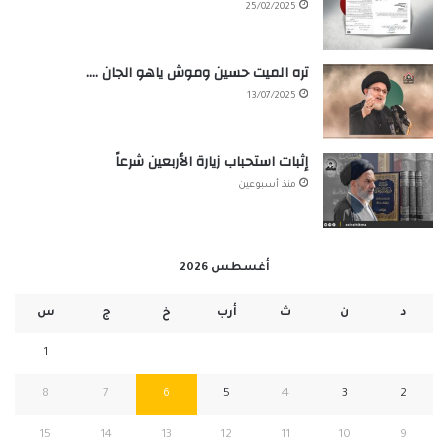
25/02/2025
تره الميت حسين وموش ياهو الجان ….
13/07/2025
إثبات استحباب زيارة الأربعين شرعاً
منذ أسبوعين
أغسطس 2026
د
ن
ث
أرب
خ
ج
س
1
8
7
6
5
4
3
2
15
14
13
12
11
10
9