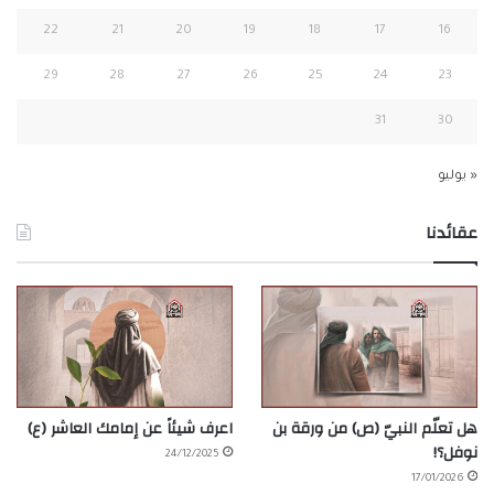
22
21
20
19
18
17
16
29
28
27
26
25
24
23
31
30
« يوليو
عقائدنا
هل تعلّم النبيّ (ص) من ورقة بن
اعرف شيئاً عن إمامك العاشر (ع)
نوفل؟!
24/12/2025
17/01/2026