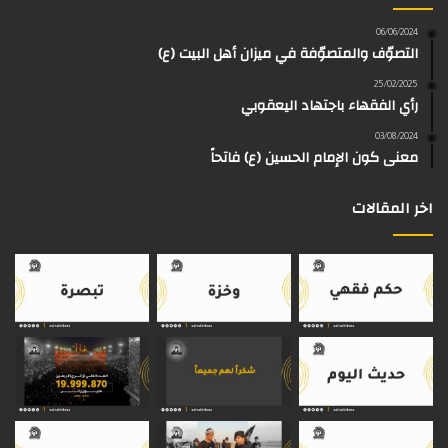
و
و
ق
ر
T
a
06/06/2024
التصوّف والمتصوّفة في ميزان أهل البيت (ع)
ك
ب
ر
ا
o
d
25/02/2025
رأي الفقهاء باجتهاد اليعقوبي
ا
م
k
s
03/08/2024
م
معنى كون الإمام الحسين (ع) فاتحاً
اخر المقالات