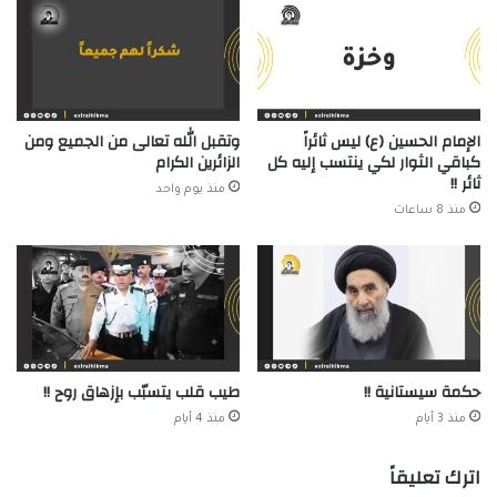
الإمام الحسين (ع) ليس ثائراً
وتقبل الله تعالى من الجميع ومن
كباقي الثوار لكي ينتسب إليه كل
الزائرين الكرام
ثائر !!
منذ يوم واحد
منذ 8 ساعات
حكمة سيستانية !!
طيب قلب يتسبّب بإزهاق روح !!
منذ 3 أيام
منذ 4 أيام
اترك تعليقاً