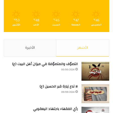
℃
50
℃
48
℃
46
℃
47
℃
46
الخميس
الجمعة
السبت
الأحد
الأثنين
الأشهر
الأخيرة
التصوّف والمتصوّفة في ميزان أهل البيت (ع)
06/06/2024
لا تدع زيارة قبر الحسين (ع)
08/08/2024
رأي الفقهاء باجتهاد اليعقوبي