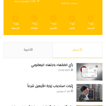
3.94 كيلومتر/ساعة
سماء صافية
℃
48
℃
50
℃
49
℃
47
℃
45
السبت
الأحد
الأثنين
الثلاثاء
الأربعاء
الأشهر
الأخيرة
رأي الفقهاء باجتهاد اليعقوبي
25/02/2025
إثبات استحباب زيارة الأربعين شرعاً
منذ أسبوعين