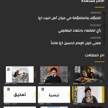
الاكثر مشاهدة
ب
ي
ت
ق
k
e
و
و
ق
ر
T
a
06/06/2024
التصوّف والمتصوّفة في ميزان أهل البيت (ع)
ك
ب
ر
ا
o
d
25/02/2025
رأي الفقهاء باجتهاد اليعقوبي
ا
م
k
s
03/08/2024
م
معنى كون الإمام الحسين (ع) فاتحاً
اخر المقالات