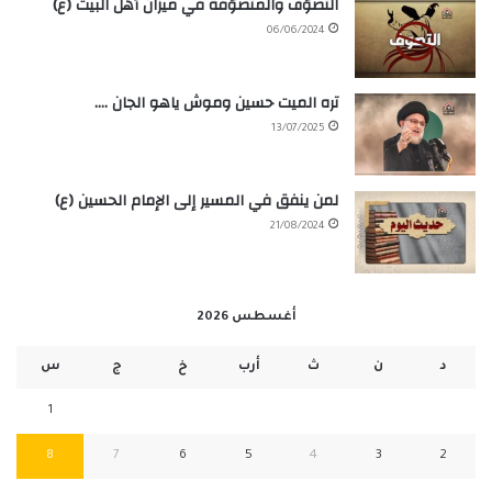
التصوّف والمتصوّفة في ميزان أهل البيت (ع)
06/06/2024
تره الميت حسين وموش ياهو الجان ….
13/07/2025
لمن ينفق في المسير إلى الإمام الحسين (ع)
21/08/2024
أغسطس 2026
د
ن
ث
أرب
خ
ج
س
1
8
7
6
5
4
3
2