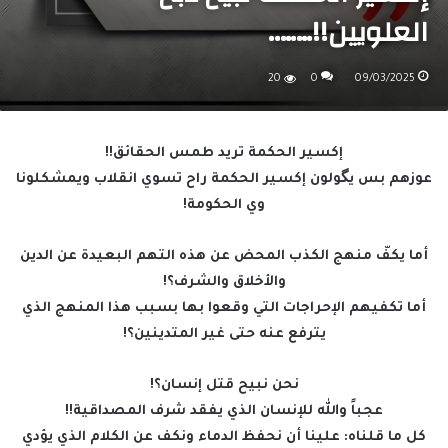
العلويين!!……..
20
0
09/03/2025
إكسير الحكمة تريد طمس الحقائق!!
عوزهم بس يگولون إكسير الحكمة راح تسوي انقلاب ويمشكلونا
وي الحكومة!
أما يكفّ منهج الكذب المحض عن هذه التهم البعيدة عن الدين
والأخلاق والشرف؟!
أما تكفيهم الإحراجات التي وقعوا بها بسبب هذا المنهج الذي
يترفع عنه حتى غير المتدينين؟!
نحن نبيح قتل إنسان؟!
عجباً والله للإنسان الذي يفقد شرف المصداقية!!
كل ما قلناه: علينا أن نحفظ الدماء ونكف عن الكلام الذي يؤدي