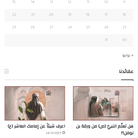
15
14
13
12
11
10
9
22
21
20
19
18
17
16
29
28
27
26
25
24
23
31
30
« يوليو
عقائدنا
هل تعلّم النبيّ (ص) من ورقة بن
اعرف شيئاً عن إمامك العاشر (ع)
نوفل؟!
24/12/2025