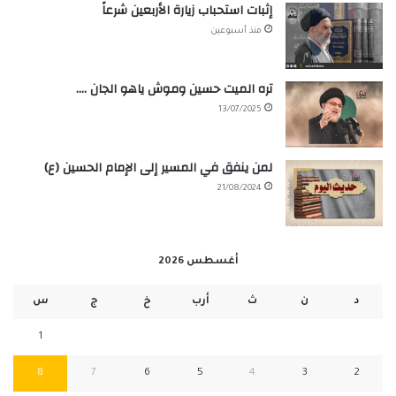
إثبات استحباب زيارة الأربعين شرعاً
منذ أسبوعين
تره الميت حسين وموش ياهو الجان ….
13/07/2025
لمن ينفق في المسير إلى الإمام الحسين (ع)
21/08/2024
أغسطس 2026
د
ن
ث
أرب
خ
ج
س
1
8
7
6
5
4
3
2