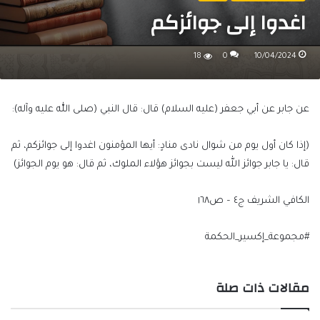
اغدوا إلى جوائزكم
18
0
10/04/2024
عن جابر عن أبي جعفر (عليه السلام) قال: قال النبي (صلى اللّٰه عليه وآله):
(إذا كان أول يوم من شوال نادى منادٍ: أيها المؤمنون اغدوا إلى جوائزكم، ثم
قال: يا جابر جوائز الله ليست بجوائز هؤلاء الملوك، ثم قال: هو يوم الجوائز)
الكافي الشريف ج٤ – ص١٦٨
#مجموعة_إكسير_الحكمة
مقالات ذات صلة