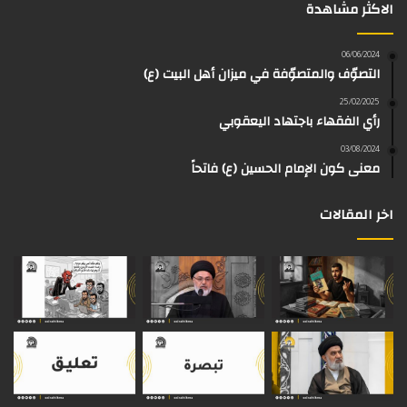
الاكثر مشاهدة
ب
ي
ت
ق
k
e
و
و
ق
ر
T
a
06/06/2024
التصوّف والمتصوّفة في ميزان أهل البيت (ع)
ك
ب
ر
ا
o
d
25/02/2025
رأي الفقهاء باجتهاد اليعقوبي
ا
م
k
s
03/08/2024
م
معنى كون الإمام الحسين (ع) فاتحاً
اخر المقالات