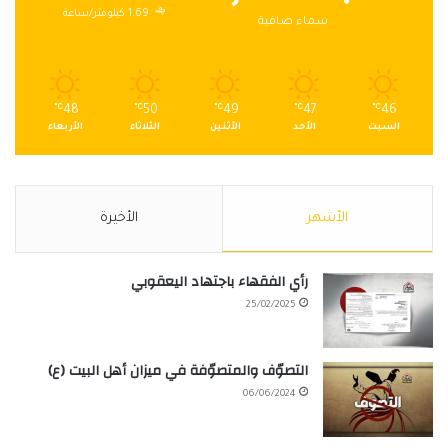
1.69 كيلومتر/ساعة
سماء صافية
℃
48
℃
50
℃
49
℃
47
℃
46
السبت
الأحد
الأثنين
الثلاثاء
الأربعاء
الأشهر
الأخيرة
رأي الفقهاء باجتهاد اليعقوبي
25/02/2025
التصوّف والمتصوّفة في ميزان أهل البيت (ع)
06/06/2024