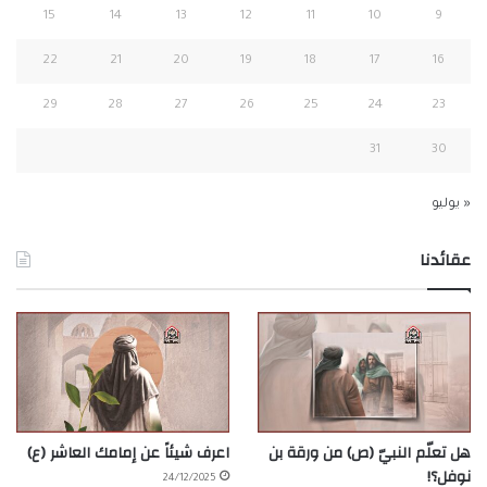
15
14
13
12
11
10
9
22
21
20
19
18
17
16
29
28
27
26
25
24
23
31
30
« يوليو
عقائدنا
هل تعلّم النبيّ (ص) من ورقة بن
اعرف شيئاً عن إمامك العاشر (ع)
نوفل؟!
24/12/2025