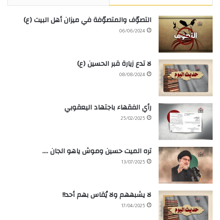
التصوّف والمتصوّفة في ميزان أهل البيت (ع)
06/06/2024
لا تدع زيارة قبر الحسين (ع)
08/08/2024
رأي الفقهاء باجتهاد اليعقوبي
25/02/2025
تره الميت حسين وموش ياهو الجان ….
13/07/2025
لا يشبههم ولا يُقاس بهم أحد!!
17/04/2025