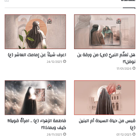
هل تعلّم النبيّ (ص) من ورقة بن
اعرف شيئاً عن إمامك العاشر (ع)
نوفل؟!
24/12/2025
17/01/2026
قبس من حياة السيدة أم البنين
فاطمة الزهراء (ع) .. امرأةٌ قوية!!
(ع)
كيف وبماذا؟!
28/11/2025
07/12/2025