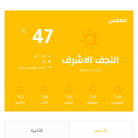
الطقس
47
℃
النجف الاشرف
47º - 38º
6%
6.42 كيلومتر/ساعة
سماء صافية
℃
50
℃
48
℃
46
℃
47
℃
46
الخميس
الجمعة
السبت
الأحد
الأثنين
الأشهر
الأخيرة