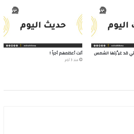
تي قد غيَّرتها الشمس
أنت أعظمهم أجراً !
منذ 3 أيام