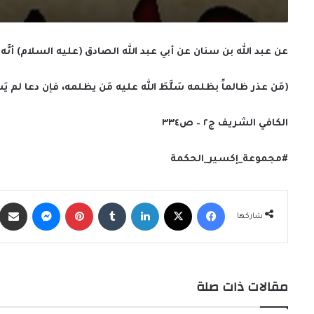
عن عبد الله بن سنان عن أبي عبد الله الصادق (عليه السلام) أنَّه 
(مَن عذر ظالماً بظلمه سَلَّطَ الله عليه مَن يظلمه، فإن دعا لم يَ
الكافي الشريف ج٢ – ص٣٣٤
#مجموعة_إكسير_الحكمة
فيسبوك
X
لينكدإن
‏Tumblr
بينتيريست
ماسنجر
شاركها
مقالات ذات صلة