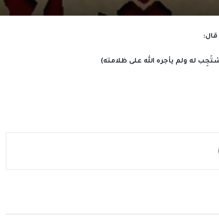
قال:
سْتَجِب له ولم يأجره الله على ظلامته)
مشاركة عبر البريد