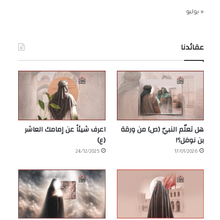
« يوليو
عقائدنا
هل تعلّم النبيّ (ص) من ورقة
اعرف شيئاً عن إمامك العاشر
بن نوفل؟!
(ع)
24/12/2025
17/01/2026