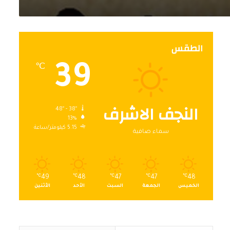
الطقس
39
℃
النجف الاشرف
48º - 38º
13%
5.15 كيلومتر/ساعة
سماء صافية
℃
49
℃
48
℃
47
℃
47
℃
48
الخميس
الجمعة
السبت
الأحد
الأثنين