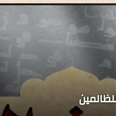
للظالمين