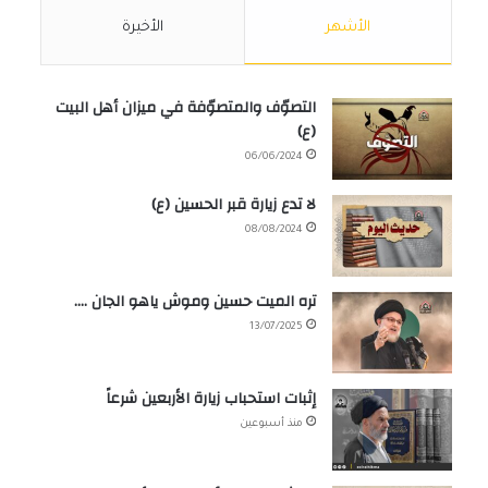
الأشهر
الأخيرة
التصوّف والمتصوّفة في ميزان أهل البيت
(ع)
06/06/2024
لا تدع زيارة قبر الحسين (ع)
08/08/2024
تره الميت حسين وموش ياهو الجان ….
13/07/2025
إثبات استحباب زيارة الأربعين شرعاً
منذ أسبوعين