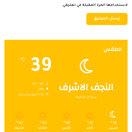
لاستخدامها المرة المقبلة في تعليقي.
الطقس
39
℃
النجف الاشرف
39º - 38º
14%
5.32 كيلومتر/ساعة
سماء صافية
℃
49
℃
49
℃
48
℃
47
℃
38
السبت
الأحد
الأثنين
الثلاثاء
الأربعاء