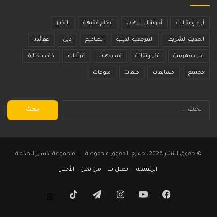
آراء ومقالات
أجوبة الشبهات
أحكام فقيهة
الأخبار
الحديث الشريف
المرجعية الدينية
تصاميم
دين
عقائدنا
غير مفهرسة
فكر وثقافة
فيديوهات
قرآنيات
كتب مختارة
مجتمع
مسابقات
ملفات
منوعات
البحث
عن:
© حقوق النشر 2026، جميع الحقوق محفوظة | مجموعة اكسير الحكمة
الرئيسية
اتصل بنا
من نحن
الأخبار
فيسبوك
يوتيوب
انستقرام
تيلقرام
‫TikTok
Threads