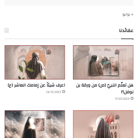
« يوليو
عقائدنا
هل تعلّم النبيّ (ص) من ورقة بن
اعرف شيئاً عن إمامك العاشر (ع)
نوفل؟!
24/12/2025
17/01/2026