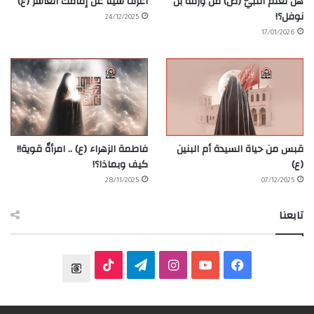
هل تعلّم النبيّ (ص) من ورقة بن
اعرف شيئاً عن إمامك العاشر (ع)
نوفل؟!
24/12/2025
17/01/2026
قبس من حياة السيدة أم البنين
فاطمة الزهراء (ع) .. امرأةٌ قوية!!
(ع)
كيف وبماذا؟!
28/11/2025
07/12/2025
تابعنا
ف
ي
ا
ت
T
ي
و
ن
ي
T
h