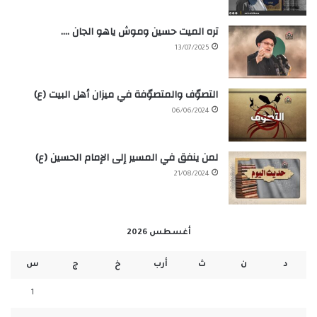
تره الميت حسين وموش ياهو الجان ….
13/07/2025
التصوّف والمتصوّفة في ميزان أهل البيت (ع)
06/06/2024
لمن ينفق في المسير إلى الإمام الحسين (ع)
21/08/2024
أغسطس 2026
د
ن
ث
أرب
خ
ج
س
1