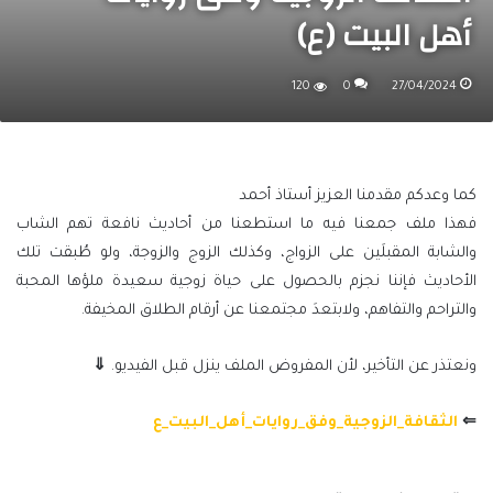
أهل البيت (ع)
120
0
27/04/2024
كما وعدكم مقدمنا العزيز أستاذ أحمد
فهذا ملف جمعنا فيه ما استطعنا من أحاديث نافعة تهم الشاب
والشابة المقبلَين على الزواج، وكذلك الزوج والزوجة، ولو طُبقت تلك
الأحاديث فإننا نجزم بالحصول على حياة زوجية سعيدة ملؤها المحبة
والتراحم والتفاهم، ولابتعدَ مجتمعنا عن أرقام الطلاق المخيفة.
ونعتذر عن التأخير، لأن المفروض الملف ينزل قبل الفيديو.
⇓
⇐
الثقافة_الزوجية_وفق_روايات_أهل_البيت_ع