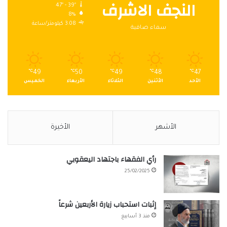
النجف الاشرف
47º - 39º
8%
3.08 كيلومتر/ساعة
سماء صافية
℃
49
℃
50
℃
49
℃
48
℃
47
الأحد
الأثنين
الثلاثاء
الأربعاء
الخميس
الأشهر
الأخيرة
رأي الفقهاء باجتهاد اليعقوبي
25/02/2025
إثبات استحباب زيارة الأربعين شرعاً
منذ 3 أسابيع