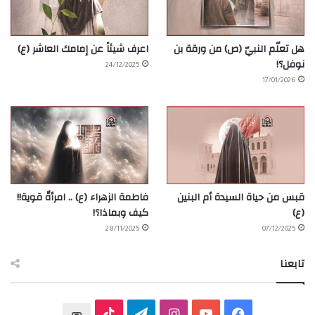
هل تعلّم النبيّ (ص) من ورقة بن
اعرف شيئاً عن إمامك العاشر (ع)
نوفل؟!
24/12/2025
17/01/2026
قبس من حياة السيدة أم البنين
فاطمة الزهراء (ع) .. امرأةٌ قوية!!
(ع)
كيف وبماذا؟!
28/11/2025
07/12/2025
تابعنا
ف
ي
ا
ت