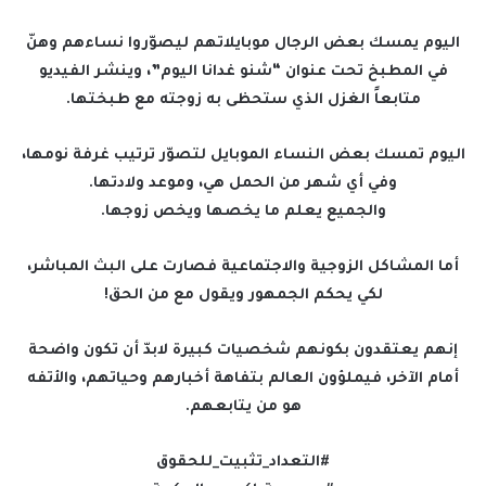
اليوم يمسك بعض الرجال موبايلاتهم ليصوّروا نساءهم وهنّ
في المطبخ تحت عنوان “شنو غدانا اليوم”، وينشر الفيديو
متابعاً الغزل الذي ستحظى به زوجته مع طبختها.
اليوم تمسك بعض النساء الموبايل لتصوّر ترتيب غرفة نومها،
وفي أي شهر من الحمل هي، وموعد ولادتها.
والجميع يعلم ما يخصها ويخص زوجها.
أما المشاكل الزوجية والاجتماعية فصارت على البث المباشر،
لكي يحكم الجمهور ويقول مع من الحق!
إنهم يعتقدون بكونهم شخصيات كبيرة لابدّ أن تكون واضحة
أمام الآخر، فيملؤون العالم بتفاهة أخبارهم وحياتهم، والأتفه
هو من يتابعهم.
#التعداد_تثبيت_للحقوق