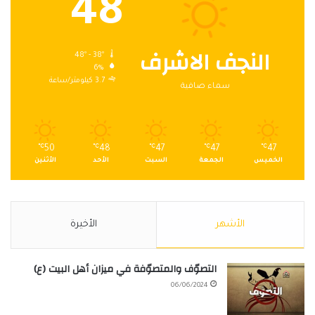
48
النجف الاشرف
48º - 38º
6%
3.7 كيلومتر/ساعة
سماء صافية
℃
50
℃
48
℃
47
℃
47
℃
47
الخميس
الجمعة
السبت
الأحد
الأثنين
الأشهر
الأخيرة
التصوّف والمتصوّفة في ميزان أهل البيت (ع)
06/06/2024