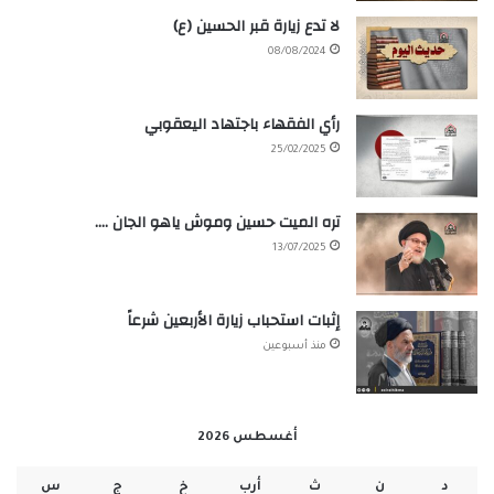
لا تدع زيارة قبر الحسين (ع)
08/08/2024
رأي الفقهاء باجتهاد اليعقوبي
25/02/2025
تره الميت حسين وموش ياهو الجان ….
13/07/2025
إثبات استحباب زيارة الأربعين شرعاً
منذ أسبوعين
أغسطس 2026
د
ن
ث
أرب
خ
ج
س