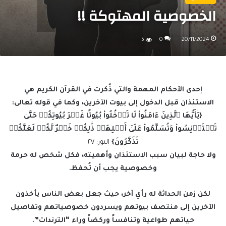
الخصوصية المهتوكة !!
5
0
20/11/2024
إحدى الأحكام المهمة والتي ذُكرت في القرآن الكريم هي
الاستئذان قبل الدخول إلى بيوت الآخرين، وكما في قوله تعالى:
{يَٰأَيُّهَا ٱلَّذِينَ ءَامَنُواْ لَا تَدۡخُلُواْ بُيُوتًا غَيۡرَ بُيُوتِكُمۡ حَتَّىٰ
تَسۡتَأۡنِسُواْ وَتُسَلِّمُواْ عَلَىٰٓ أَهۡلِهَاۚ ذَٰلِكُمۡ خَيۡرٌ لَّكُمۡ لَعَلَّكُمۡ
تَذَكَّرُونَ}
النور: ٢٧
ولا حاجة لبيان سبب الاستئذان وأهميته، فكل شخص له حرمة
وخصوصية يجب أن تُحفظ.
لكن زمن الحداثة له رأي آخر، حيث جعل بعض الناس يأخذون
الآخرين إلى منتصف بيوتهم ويسردون خصوصياتهم وتفاصيل
حياتهم طواعية وتنافساً وركضاً وراء “الترندات”.