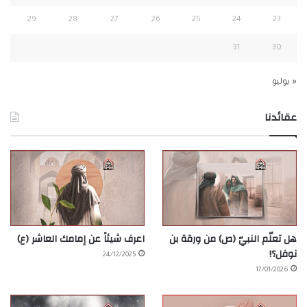
29
28
27
26
25
24
23
31
30
« يوليو
عقائدنا
هل تعلّم النبيّ (ص) من ورقة بن
اعرف شيئاً عن إمامك العاشر (ع)
نوفل؟!
24/12/2025
17/01/2026