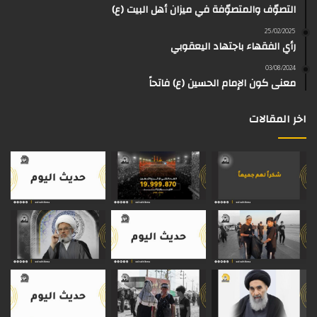
التصوّف والمتصوّفة في ميزان أهل البيت (ع)
ك
ب
ر
ا
o
d
25/02/2025
رأي الفقهاء باجتهاد اليعقوبي
ا
م
k
s
03/08/2024
م
معنى كون الإمام الحسين (ع) فاتحاً
اخر المقالات