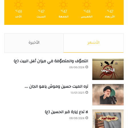
℃
48
℃
47
℃
47
℃
48
℃
47
الأربعاء
الخميس
الجمعة
السبت
الأحد
الأشهر
الأخيرة
التصوّف والمتصوّفة في ميزان أهل البيت (ع)
06/06/2024
تره الميت حسين وموش ياهو الجان ….
13/07/2025
لا تدع زيارة قبر الحسين (ع)
08/08/2024