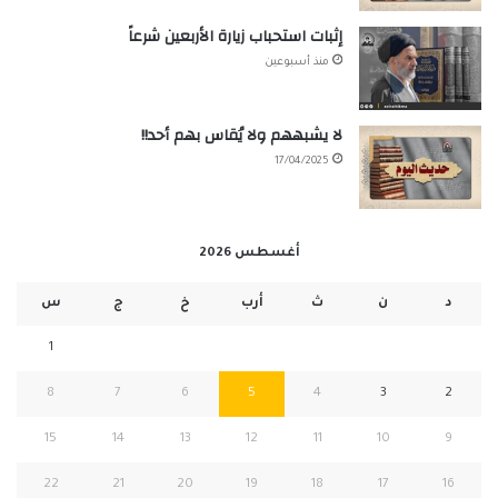
إثبات استحباب زيارة الأربعين شرعاً
منذ أسبوعين
لا يشبههم ولا يُقاس بهم أحد!!
17/04/2025
أغسطس 2026
د
ن
ث
أرب
خ
ج
س
1
8
7
6
5
4
3
2
15
14
13
12
11
10
9
22
21
20
19
18
17
16