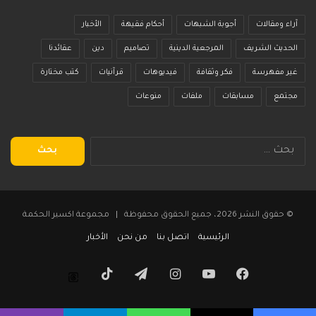
آراء ومقالات
أجوبة الشبهات
أحكام فقيهة
الأخبار
الحديث الشريف
المرجعية الدينية
تصاميم
دين
عقائدنا
غير مفهرسة
فكر وثقافة
فيديوهات
قرآنيات
كتب مختارة
مجتمع
مسابقات
ملفات
منوعات
البحث
عن:
© حقوق النشر 2026، جميع الحقوق محفوظة | مجموعة اكسير الحكمة
الرئيسية
اتصل بنا
من نحن
الأخبار
فيسبوك
يوتيوب
انستقرام
تيلقرام
‫TikTok
Threads