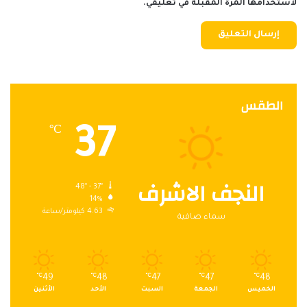
لاستخدامها المرة المقبلة في تعليقي.
الطقس
37
℃
النجف الاشرف
48º - 37º
14%
4.63 كيلومتر/ساعة
سماء صافية
℃
49
℃
48
℃
47
℃
47
℃
48
الخميس
الجمعة
السبت
الأحد
الأثنين