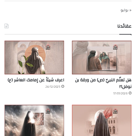
« يوليو
عقائدنا
هل تعلّم النبيّ (ص) من ورقة بن
اعرف شيئاً عن إمامك العاشر (ع)
نوفل؟!
24/12/2025
17/01/2026