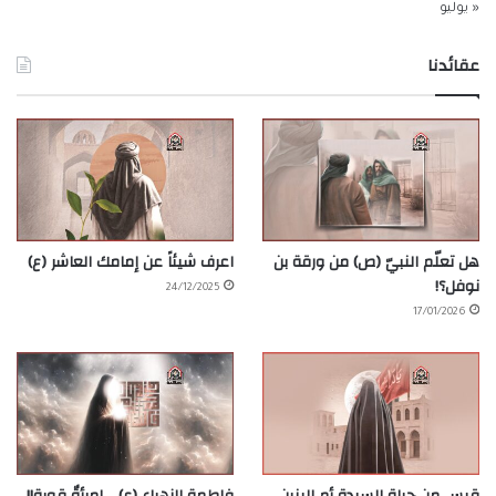
« يوليو
عقائدنا
هل تعلّم النبيّ (ص) من ورقة بن
اعرف شيئاً عن إمامك العاشر (ع)
نوفل؟!
24/12/2025
17/01/2026
قبس من حياة السيدة أم البنين
فاطمة الزهراء (ع) .. امرأةٌ قوية!!