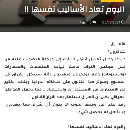
اليوم تعاد الأساليب نفسها !!
7
0
08/08/2024
#تعليق
تتذكرون؟
عندما وصل تعديل قانون البغاء إلى مرحلة التصويت عليه من
قبل مجلس النواب قامت قيامة المنظمات والسفارات
(والنسويات) وهم يزمجرون ويهددون وأنه سيدخل العراق في
الممنوع وسؤثر هذا القانون على علاقاته الدولية ويفقد الكثير
من الامتيازات في الاستثمارات والاقتصاد .. مما يجعل المواطن
العراقي يظن أنّ العراق سينهار بعد إقرار القانون!!
وقد قلنا في وقتها سوف لا يكون أي شيء مما يهددون،
وبالفعل لم يحصل شيء.
واليوم تعاد الأساليب نفسها !!