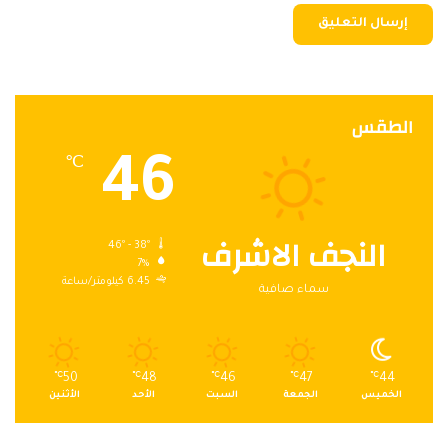
الطقس
46
℃
النجف الاشرف
46º - 38º
7%
6.45 كيلومتر/ساعة
سماء صافية
℃
50
℃
48
℃
46
℃
47
℃
44
الخميس
الجمعة
السبت
الأحد
الأثنين