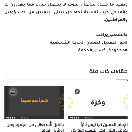
ونعيد ما قلناه سابقاً : سوف لا يحصل شيء مما يهددون به
وإنما هي حرب نفسية تجاه من يتبنى التعديل من المسؤولين
والمواطنين.
#الشعب_يراقب
#مع_التعديل_لضمان_الحرية_الشخصية
#مجموعة_إكسير_الحكمة
مقالات ذات صلة
الإمام الحسين (ع) ليس ثائراً
وتقبل الله تعالى من الجميع ومن
كباقي الثوار لكي ينتسب إليه كل
الزائرين الكرام