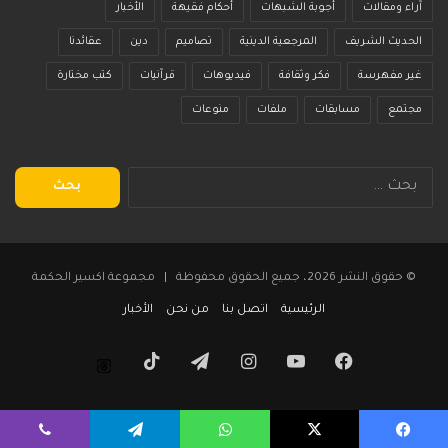
آراء ومقالات
أجوبة الشبهات
أحكام فقيهة
الأخبار
الحديث الشريف
المرجعية الدينية
تصاميم
دين
عقائدنا
غير مفهرسة
فكر وثقافة
فيديوهات
قرآنيات
كتب مختارة
مجتمع
مسابقات
ملفات
منوعات
البحث
عن:
© حقوق النشر 2026، جميع الحقوق محفوظة | مجموعة اكسير الحكمة
الرئيسية
اتصل بنا
من نحن
الأخبار
فيسبوك
يوتيوب
انستقرام
تيلقرام
‫TikTok
Threads