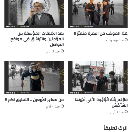
هذا الموكب من البصرة متميّز !!
بعد الخلافات المؤسفة بين
المؤمنين والتراشق في مواقع
منذ يوم واحد
التواصل
منذ 3 أيام
فارْحَم تِلْكَ الْوُجُوهَ الَّتي غَيْرتها
من معاجز الأربعين .. التعليق لكم !!
الشَّمْسُ
منذ 4 أيام
منذ 3 أيام
اترك تعليقاً