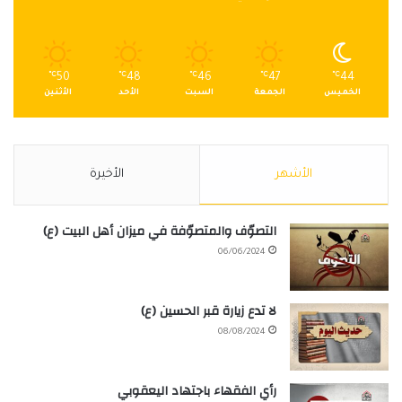
℃
50
℃
48
℃
46
℃
47
℃
44
الخميس
الجمعة
السبت
الأحد
الأثنين
الأشهر
الأخيرة
التصوّف والمتصوّفة في ميزان أهل البيت (ع)
06/06/2024
لا تدع زيارة قبر الحسين (ع)
08/08/2024
رأي الفقهاء باجتهاد اليعقوبي