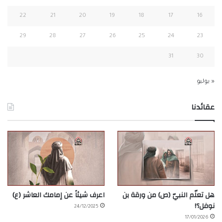
22
21
20
19
18
17
16
29
28
27
26
25
24
23
31
30
« يوليو
عقائدنا
هل تعلّم النبيّ (ص) من ورقة بن
اعرف شيئاً عن إمامك العاشر (ع)
نوفل؟!
24/12/2025
17/01/2026