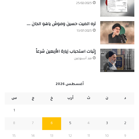
25/02/2025
تره الميت حسين وموش ياهو الجان ….
13/07/2025
إثبات استحباب زيارة الأربعين شرعاً
منذ أسبوعين
أغسطس 2026
د
ن
ث
أرب
خ
ج
س
1
8
7
6
5
4
3
2
15
14
13
12
11
10
9