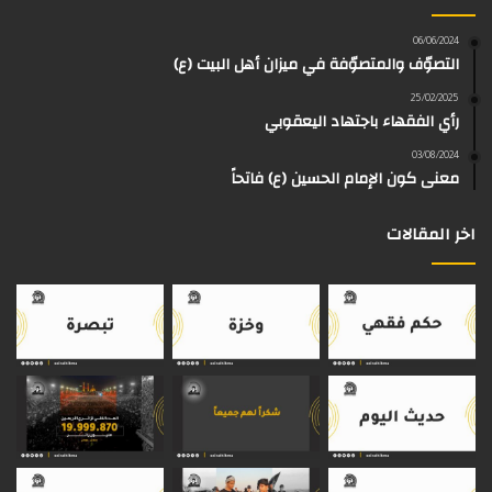
و
و
ق
ر
T
a
06/06/2024
التصوّف والمتصوّفة في ميزان أهل البيت (ع)
ك
ب
ر
ا
o
d
25/02/2025
رأي الفقهاء باجتهاد اليعقوبي
ا
م
k
s
03/08/2024
م
معنى كون الإمام الحسين (ع) فاتحاً
اخر المقالات