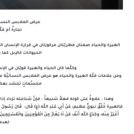
عرض الملابس النسائ
تجارةٌ أم قل
الغيرة والحياء صفتان فطريّتان مركوزتان في قرارة الإنسان الس
الحيوانات كالإبل كما 
وكلَّما كان الحياء والغيرة قويّان في الإ
ومن علامات قلَّة الغيرة والحياء هو عرض الملابس النسائيَّة
مجسَّماتٍ تجسّد بعض
وهذا – علاوةً على كونه فعلاً شنيعاً – فإنَّ شناعته تزداد إذا
فالغيرة خُلُقٌ نبويٌّ عظيم، عَنْ أَبِي عَبْدِ اللَّه (ع) قَال: قَالَ رَسُولُ 
أَغْيَرُ مِنْه، وجَدَعَ اللَّه أَنْفَ مَنْ لَا يَغَارُ مِنَ الْمُؤْمِنِينَ والْمُسْلِمِي
لعدم 