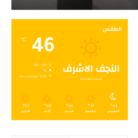
الطقس
46
℃
النجف الاشرف
46º - 38º
7%
6.45 كيلومتر/ساعة
سماء صافية
℃
50
℃
48
℃
46
℃
47
℃
44
الخميس
الجمعة
السبت
الأحد
الأثنين