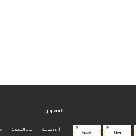
الفهارس
آراء ومقالات
أجوبة الشبهات
أح