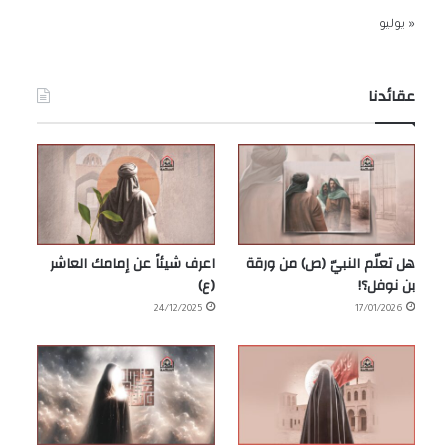
« يوليو
عقائدنا
هل تعلّم النبيّ (ص) من ورقة
اعرف شيئاً عن إمامك العاشر
بن نوفل؟!
(ع)
24/12/2025
17/01/2026