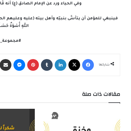
وفي الحياء ورد عن الإمام الصادق (ع) أنه قَالَ : « لَ
فينبغي للمؤمن أن يتأسَّى بنبيّه وأهل بيته (عليه وعليهم الصلاة ال
اللَّهِ أُسْوَةٌ حَسَن
#مجموعة_إ
فيسبوك
X
لينكدإن
‏Tumblr
بينتيريست
ماسنجر
شاركها
مقالات ذات صلة