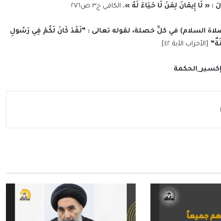
ا إِيمَانَ لِمَنْ لَا حَيَاءَ لَهُ ».
الكافي ج٣ ص٢٧٦
سلام) في كلِّ خصلة، لقوله تعالى : “لَقَدْ كَانَ لَكُمْ فِي رَسُولِ
َةٌ”
[الأحزاب الآية ٤٢].
كسير_الحكمة
مشاركة عبر البريد