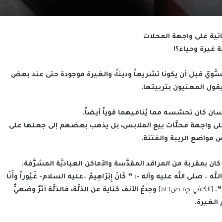
ية على واجهة المحلات
َّة غيرة وحياء؟!
َّويّ قبل أن يكونا تشريعاً وديناً، والغيرة موجودة حتى عند بعض
يقول المعنيون بتربيتها.
نسان كان تحسّسه مما يُنافيهما قوياً أيضاً.
 على واجهة محلَّات بيع الملابس، بل يذهب بعضهم إلى جعلها على
 مواضع الريبة والفتنة.
 كان بمقربة من المراقد المقدَّسة والأماكن العباديَّة المشرَّفة.
اللَّه – صلى الله عليه وآله -: ” كَانَ إِبْرَاهِيمُ –عليه السلام- غَيُوراً وأَنَا
نَ”.
[الكافي ج٥ ص٥٢٦]
وجدعُ الأنف كناية عن الذلَّة، فالذلَّة أثرٌ وضعيٌّ
الغيرة.