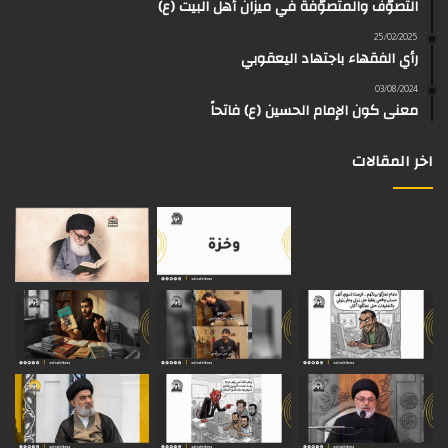
التصوّف والمتصوّفة في ميزان أهل البيت (ع)
ك
ب
ر
ا
o
d
25/02/2025
رأي الفقهاء باجتهاد اليعقوبي
ا
م
k
s
03/08/2024
م
معنى كون الإمام الحسين (ع) فاتحاً
اخر المقالات