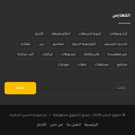
الفهارس
آراء ومقالات
أجوبة الشبهات
أحكام فقيهة
الأخبار
الحديث الشريف
المرجعية الدينية
تصاميم
دين
عقائدنا
غير مفهرسة
فكر وثقافة
فيديوهات
قرآنيات
كتب مختارة
مجتمع
مسابقات
ملفات
منوعات
البحث
عن:
© حقوق النشر 2026، جميع الحقوق محفوظة | مجموعة اكسير الحكمة
الرئيسية
اتصل بنا
من نحن
الأخبار