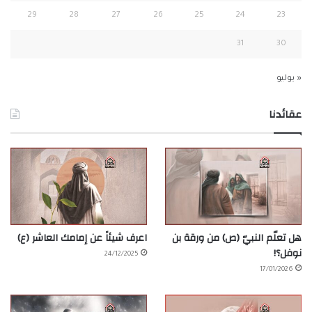
29
28
27
26
25
24
23
31
30
« يوليو
عقائدنا
هل تعلّم النبيّ (ص) من ورقة بن
اعرف شيئاً عن إمامك العاشر (ع)
نوفل؟!
24/12/2025
17/01/2026