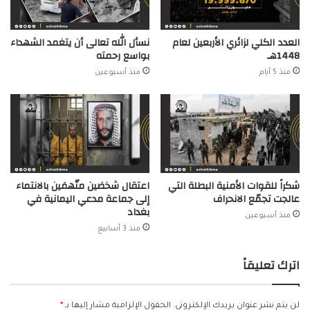
العدد الكلي لزائري الأربعين لعام
نسأل الله تعالى أن يتغمد الشهداء
1448هـ
بواسع رحمته
منذ 5 أيام
منذ أسبوعين
شكراً للقوات الأمنية البطلة التي
اعتقال شخصَين متّهمَين بالانتماء
عالجت تجمّع الانحراف
إلى جماعة مدعي اليمانية في
بغداد
منذ أسبوعين
منذ 3 أسابيع
اترك تعليقاً
لن يتم نشر عنوان بريدك الإلكتروني.
الحقول الإلزامية مشار إليها بـ
*