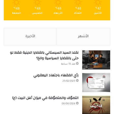
℃
48
℃
48
℃
48
℃
48
℃
47
الأثنين
الثلاثاء
الأربعاء
الخميس
الجمعة
الأشهر
الأخيرة
نقلد السيد السيستاني بالقضايا الدينية فقط لو
حتى بالقضايا السياسية والخ؟
منذ 15 ساعة
رأي الفقهاء باجتهاد اليعقوبي
25/02/2025
التصوّف والمتصوّفة في ميزان أهل البيت (ع)
06/06/2024