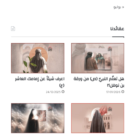
« يوليو
عقائدنا
هل تعلّم النبيّ (ص) من ورقة
اعرف شيئاً عن إمامك العاشر
بن نوفل؟!
(ع)
24/12/2025
17/01/2026