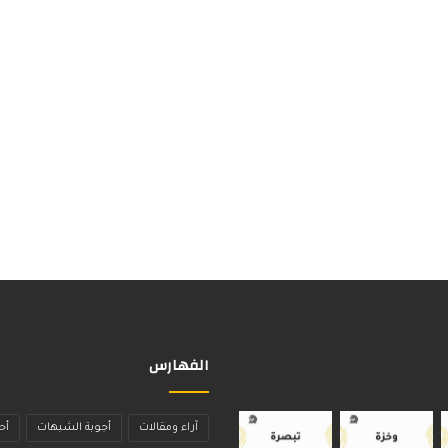
الفهارس
آراء ومقالات
أجوبة الشبهات
أح