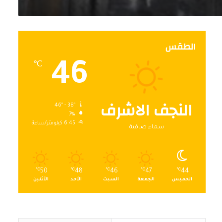
الطقس
46
℃
النجف الاشرف
46º - 38º
7%
6.45 كيلومتر/ساعة
سماء صافية
℃
50
℃
48
℃
46
℃
47
℃
44
الخميس
الجمعة
السبت
الأحد
الأثنين