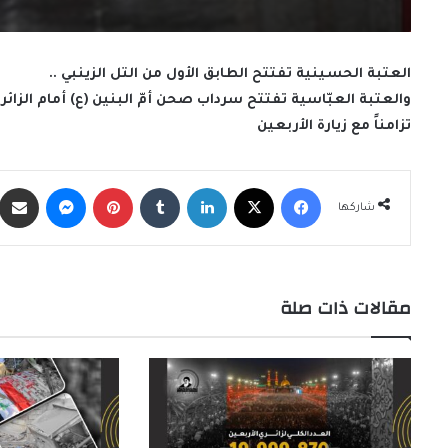
العتبة الحسينية تفتتح الطابق الأول من التل الزينبي ..
والعتبة العبّاسية تفتتح سرداب صحن أمّ البنين (ع) أمام الزائري
تزامناً مع زيارة الأربعين
فيسبوك
X
لينكدإن
‏Tumblr
بينتيريست
ماسنجر
شاركها
مقالات ذات صلة