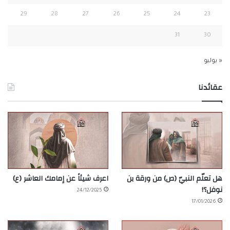
29
28
27
26
25
24
23
31
30
« يوليو
عقائدنا
هل تعلّم النبيّ (ص) من ورقة بن
اعرف شيئاً عن إمامك العاشر (ع)
نوفل؟!
24/12/2025
17/01/2026