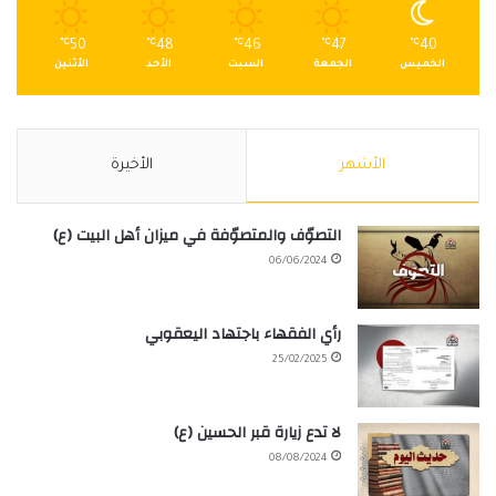
℃
50
℃
48
℃
46
℃
47
℃
40
الخميس
الجمعة
السبت
الأحد
الأثنين
الأشهر
الأخيرة
التصوّف والمتصوّفة في ميزان أهل البيت (ع)
06/06/2024
رأي الفقهاء باجتهاد اليعقوبي
25/02/2025
لا تدع زيارة قبر الحسين (ع)
08/08/2024