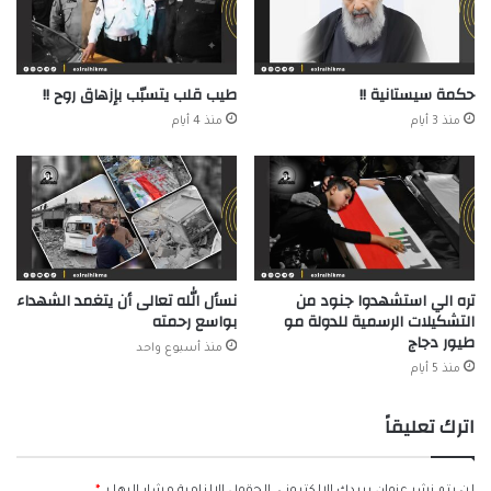
حكمة سيستانية !!
طيب قلب يتسبّب بإزهاق روح !!
منذ 3 أيام
منذ 4 أيام
تره الي استشهدوا جنود من
نسأل الله تعالى أن يتغمد الشهداء
التشكيلات الرسمية للدولة مو
بواسع رحمته
طيور دجاج
منذ أسبوع واحد
منذ 5 أيام
اترك تعليقاً