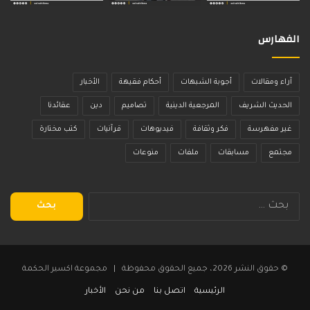
الفهارس
آراء ومقالات
أجوبة الشبهات
أحكام فقيهة
الأخبار
الحديث الشريف
المرجعية الدينية
تصاميم
دين
عقائدنا
غير مفهرسة
فكر وثقافة
فيديوهات
قرآنيات
كتب مختارة
مجتمع
مسابقات
ملفات
منوعات
البحث
عن:
© حقوق النشر 2026، جميع الحقوق محفوظة | مجموعة اكسير الحكمة
الرئيسية
اتصل بنا
من نحن
الأخبار