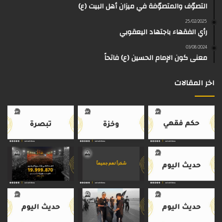
التصوّف والمتصوّفة في ميزان أهل البيت (ع)
ك
ب
ر
ا
o
d
25/02/2025
رأي الفقهاء باجتهاد اليعقوبي
ا
م
k
s
03/08/2024
م
معنى كون الإمام الحسين (ع) فاتحاً
اخر المقالات