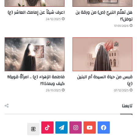
هل تعلّم النبيّ (ص) من ورقة بن
اعرف شيئاً عن إمامك العاشر (ع)
نوفل؟!
24/12/2025
17/01/2026
قبس من حياة السيدة أم البنين
فاطمة الزهراء (ع) .. امرأةٌ قوية!!
(ع)
كيف وبماذا؟!
28/11/2025
07/12/2025
تابعنا
ف
ي
ا
ت
T