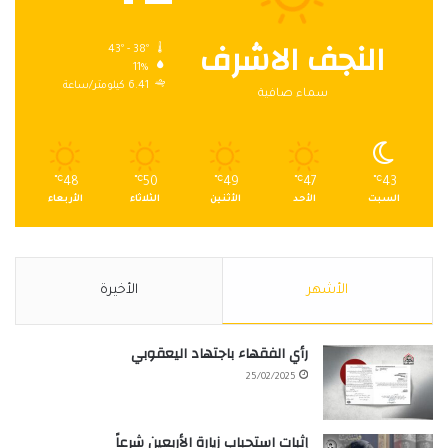
النجف الاشرف
43º - 38º
11%
6.41 كيلومتر/ساعة
سماء صافية
℃
48
℃
50
℃
49
℃
47
℃
43
السبت
الأحد
الأثنين
الثلاثاء
الأربعاء
الأشهر
الأخيرة
رأي الفقهاء باجتهاد اليعقوبي
25/02/2025
إثبات استحباب زيارة الأربعين شرعاً