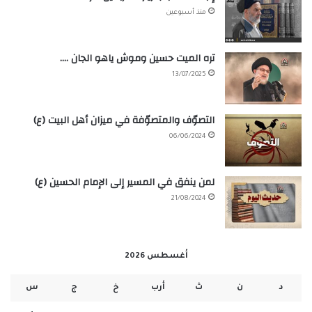
منذ أسبوعين
تره الميت حسين وموش ياهو الجان ….
13/07/2025
التصوّف والمتصوّفة في ميزان أهل البيت (ع)
06/06/2024
لمن ينفق في المسير إلى الإمام الحسين (ع)
21/08/2024
أغسطس 2026
د
ن
ث
أرب
خ
ج
س