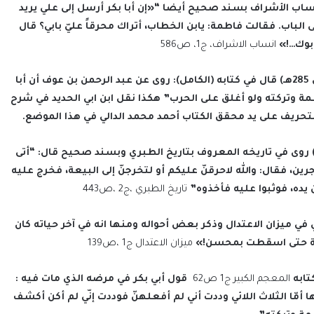
ي (المتوفى 270هـ) قال في كتابه أنساب الأشراف بسند صحيح أيضا “«إن أبا بكر أرسل إلى علي يريد
لباب. فقالت فاطمة: يابن الخطاب، أتراك محرقاً عليّ بابي؟ قال
أبوك…!»
انساب الاشراف، ج1، ص586
رابعاً: المبرد محمد بن يزيد البغدادي الأديب المعروف (المتوفى 285هـ) قال في كتابه (الكامل): روى عن عبد الرحمن بن عوف أن أبا
ة وتركته ولو أغلق على الحرب” هكذا نقل ابن ابي الحديد في شرح
 التحريف على يد محقق الكتاب أحمد محمد الدالي في هذا الموضع.
اً: محمد بن جرير الطبري المؤرخ الشهير (المتوفى 310هـ) روى في تاريخه المعروف بتاريخ الطبري وبسند صحيح قال: “أتى
ن، فقال: والله لاحرقنّ عليكم أو لتخرجنّ إلى البيعة، فخرج عليه
ده، فوثبوا عليه فأخذوه”
تاريخ الطبري ،ج2 ،ص443
دارم الكوفي (المتوفى 357) ترجمه الذهبي في ميزان الاعتدال وذكر بعض أحواله ومنها انه في آخر حياته كان
طمة حتى اسقطت بمحسن!»
ميزان الاعتدال ج1 ،ص139
المعجم الكبير ج1 ص62
قول أبي بكر في مرضه الذي مات فيه :
 أمّا الثلاث اللائي وددت أني لم أفعلهنّ فوددت إنّي لم أكن أكشف