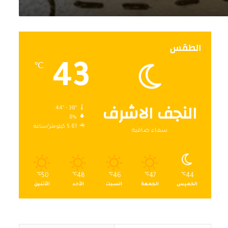
الطقس
43
℃
النجف الاشرف
44º - 38º
8%
5.61 كيلومتر/ساعة
سماء صافية
℃
50
℃
48
℃
46
℃
47
℃
44
الخميس
الجمعة
السبت
الأحد
الأثنين