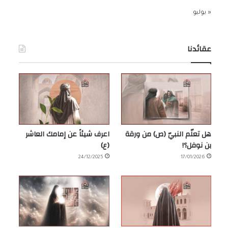
« يوليو
عقائدنا
هل تعلّم النبيّ (ص) من ورقة
اعرف شيئاً عن إمامك العاشر
بن نوفل؟!
(ع)
24/12/2025
17/01/2026