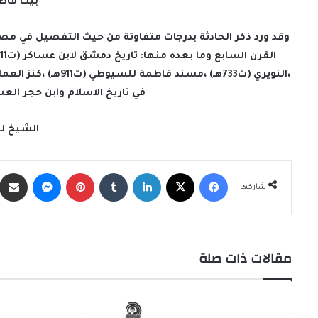
بيت فاط
وقد ورد ذكر الحادثة بدرجات متفاوتة من حيث التفصيل في مصا
في تاريخ الاسلام وابن حجر الع
الشيخ لي
فيسبوك
X
لينكدإن
‏Tumblr
بينتيريست
ماسنجر
شاركها
مقالات ذات صلة