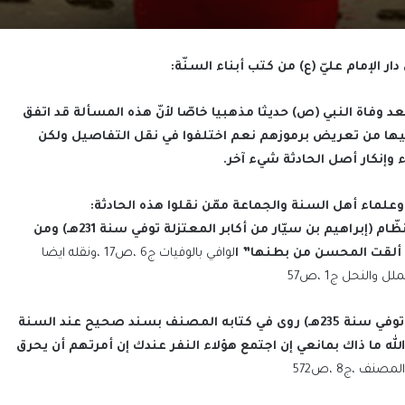
ار الإمام عليّ (ع) من كتب أبناء السنّة:
عد وفاة النبي (ص) حديثا مذهبيا خاصّا لأنّ هذه المسألة قد اتفق
فيها من تعريض برموزهم نعم اختلفوا في نقل التفاصيل ولكن
وإنكار أصل الحادثة شيء آخر.
لماء أهل السنة والجماعة ممّن نقلوا هذه الحادثة:
أوّلاً: نقل الصفدي في كتابه (الوافي بالوفيات) آراء وعقائد النظّام (إبراهيم بن سيّار من أكابر المعتزلة توفي سنة 231هـ) ومن
 ألقت المحسن من بطنها” ا
لوافي بالوفيات ج6 ،ص17 ،ونقله ايضا
والنحل ج1 ،ص57
ثانياً: ابن أبي شيبة العبسي (وهو من أوائل محدّثي أهل السنة توفي سنة 235هـ) روى في كتابه المصنف بسند صحيح عند السنة
الله ما ذاك بمانعي إن اجتمع هؤلاء النفر عندك إن أمرتهم أن يحرق
لمصنف ،ج8 ،ص572