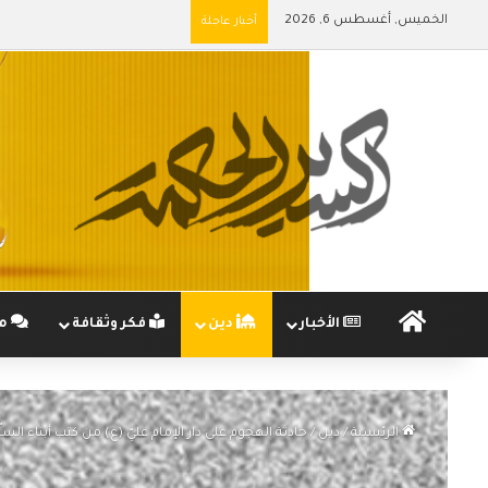
الخميس, أغسطس 6, 2026
أخبار عاجلة
الرئيسية
الأخبار
دين
فكر وثقافة
مج
الرئيسية
/
دين
/
حادثة الهجوم على دار الإمام عليّ (ع) من كتب أبناء السنّ