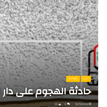
دين
عقائدنا
حادثة الهجوم على دار ال
55
0
16/11/2024