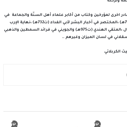
مة وتركته”
در اخرى لمؤرخين وكتاب من أكابر علماء أهل السنّة والجماعة في
القرن السابع وما بعده منها: تاريخ دمشق لابن عساكر (ت711هـ) ،المختصر في أخبار البشر لأبي الفداء (ت732هـ) ،نهاية الإرب
،النويري (ت733هـ) ،مسند فاطمة للسيوطي (ت911هـ) ،كنز العمال ،المتقي الهندي (ت975هـ) والجويني في فرائد السمطين والذهبي
سقلاني في لسان الميزان وغيرهم ..
ث الكربلائي
مشاركة عبر البريد