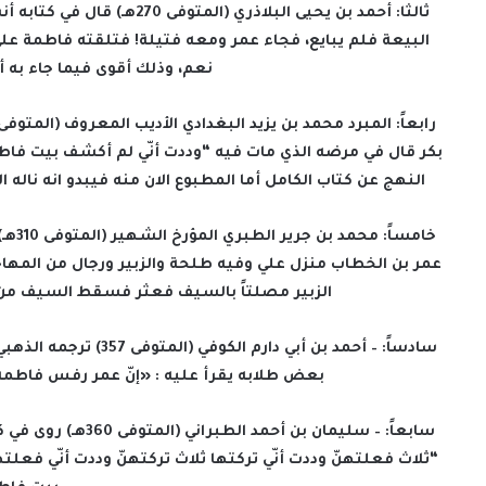
ثالثا: أحمد بن يحيى البلاذر
البيعة فلم يبايع، فجاء عمر ومعه فتيلة! فتلقته فاطمة على ا
نعم، وذلك أقوى فيما جاء به 
بكر قال في مرضه الذي مات فيه “وددت أنّي لم أكشف بيت فاطم
النهج عن كتاب الكامل أما المطبوع الان منه فيبدو انه ناله
خامس
عمر بن الخطاب منزل علي وفيه طلحة والزبير ورجال من المهاجري
الزبير مصلتاً بالسيف فعثر فسقط السيف من ي
سادساً: – أحمد بن أبي 
بعض طلابه يقرأ عليه : «إنّ عمر رفس فا
سابعاً: – سليمان بن أحمد الطبراني (المتوفى 360هـ) روى في كتابه
“ثلاث فعلتهنّ وددت أنّي تركتها ثلاث تركتهنّ وددت أنّي فعلتها