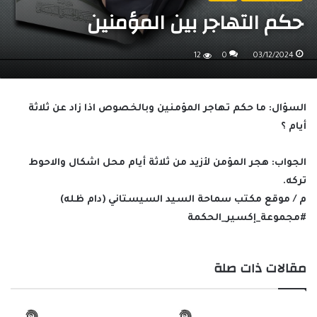
حكم التهاجر بين المؤمنين
12
0
03/12/2024
السؤال
: ما حكم تهاجر المؤمنين وبالخصوص اذا زاد عن ثلاثة
أيام ؟
الجواب
: هجر المؤمن لأزيد من ثلاثة أيام محل اشكال والاحوط
تركه.
م / موقع مكتب سماحة السيد السيستاني (دام ظله)
#مجموعة_إكسير_الحكمة
مقالات ذات صلة