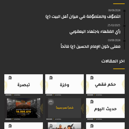
و
و
ق
ر
T
a
06/06/2024
التصوّف والمتصوّفة في ميزان أهل البيت (ع)
ك
ب
ر
ا
o
d
25/02/2025
رأي الفقهاء باجتهاد اليعقوبي
ا
م
k
s
03/08/2024
م
معنى كون الإمام الحسين (ع) فاتحاً
اخر المقالات