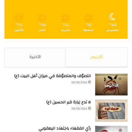
℃
50
℃
48
℃
46
℃
47
℃
44
الخميس
الجمعة
السبت
الأحد
الأثنين
الأشهر
الأخيرة
التصوّف والمتصوّفة في ميزان أهل البيت (ع)
06/06/2024
لا تدع زيارة قبر الحسين (ع)
08/08/2024
رأي الفقهاء باجتهاد اليعقوبي