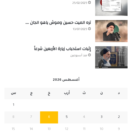
25/02/2025
تره الميت حسين وموش ياهو الجان ….
13/07/2025
إثبات استحباب زيارة الأربعين شرعاً
منذ أسبوعين
أغسطس 2026
د
ن
ث
أرب
خ
ج
س
1
8
7
6
5
4
3
2
15
14
13
12
11
10
9