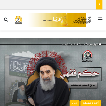
القائمة
بح
الرئيسية
/
دين
/
أحكام فقيهة
أحكام فقيهة
دين