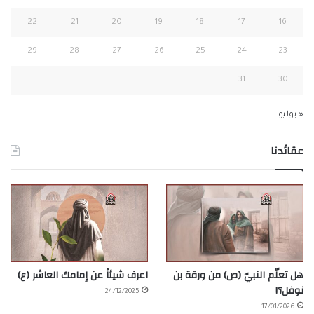
22
21
20
19
18
17
16
29
28
27
26
25
24
23
31
30
« يوليو
عقائدنا
هل تعلّم النبيّ (ص) من ورقة بن
اعرف شيئاً عن إمامك العاشر (ع)
نوفل؟!
24/12/2025
17/01/2026