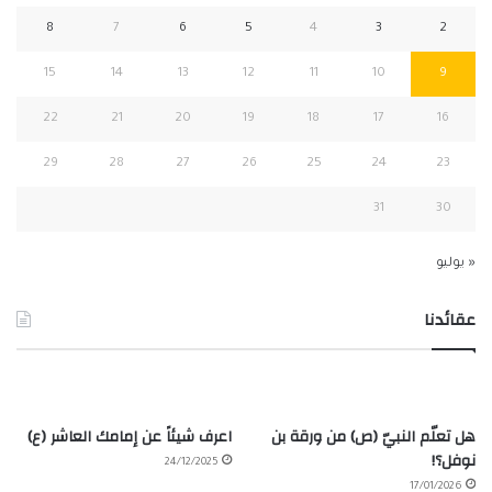
8
7
6
5
4
3
2
15
14
13
12
11
10
9
22
21
20
19
18
17
16
29
28
27
26
25
24
23
31
30
« يوليو
عقائدنا
هل تعلّم النبيّ (ص) من ورقة بن
اعرف شيئاً عن إمامك العاشر (ع)
نوفل؟!
24/12/2025
17/01/2026