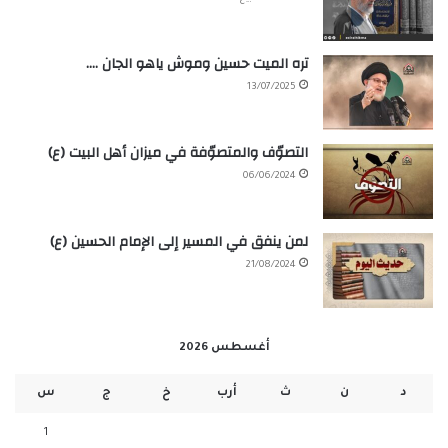
تره الميت حسين وموش ياهو الجان ….
13/07/2025
التصوّف والمتصوّفة في ميزان أهل البيت (ع)
06/06/2024
لمن ينفق في المسير إلى الإمام الحسين (ع)
21/08/2024
أغسطس 2026
د
ن
ث
أرب
خ
ج
س
1