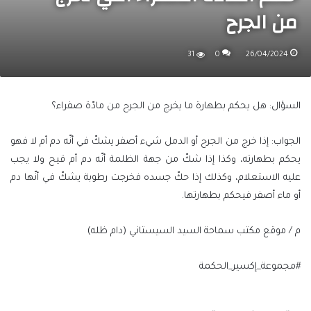
من الجرح
31
0
26/04/2024
السؤال: هل يحكم بطهارة ما يخرج من الجرح من مادّة صفراء؟
الجواب: إذا خرج من الجرح أو الدمل شيء أصفر يشكّ في أنّه دم أم لا فهو
يحكم بطهارته، وكذا إذا شكّ من جهة الظلمة أنّه دم أم قيح ولا يجب
عليه الاستعلام، وكذلك إذا حكّ جسده فخرجت رطوبة يشكّ في أنّها دم
أو ماء أصفر فيحكم بطهارتها.
م / موقع مكتب سماحة السيد السيستاني (دام ظله)
#مجموعة_إكسير_الحكمة