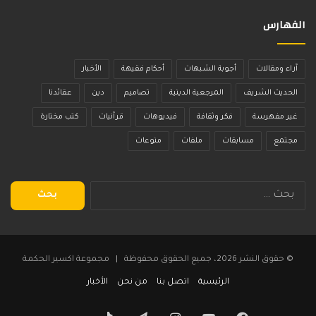
الفهارس
آراء ومقالات
أجوبة الشبهات
أحكام فقيهة
الأخبار
الحديث الشريف
المرجعية الدينية
تصاميم
دين
عقائدنا
غير مفهرسة
فكر وثقافة
فيديوهات
قرآنيات
كتب مختارة
مجتمع
مسابقات
ملفات
منوعات
البحث
عن:
© حقوق النشر 2026، جميع الحقوق محفوظة | مجموعة اكسير الحكمة
الرئيسية
اتصل بنا
من نحن
الأخبار