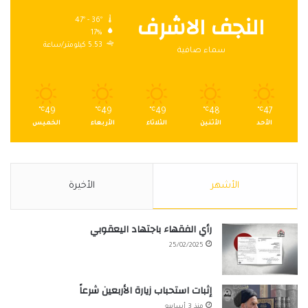
النجف الاشرف
47º - 36º
17%
5.53 كيلومتر/ساعة
سماء صافية
℃
49
℃
49
℃
49
℃
48
℃
47
الأحد
الأثنين
الثلاثاء
الأربعاء
الخميس
الأشهر
الأخيرة
رأي الفقهاء باجتهاد اليعقوبي
25/02/2025
إثبات استحباب زيارة الأربعين شرعاً
منذ 3 أسابيع