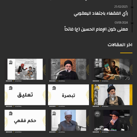
ك
ب
ر
ا
o
d
25/02/2025
رأي الفقهاء باجتهاد اليعقوبي
ا
م
k
s
03/08/2024
م
معنى كون الإمام الحسين (ع) فاتحاً
اخر المقالات