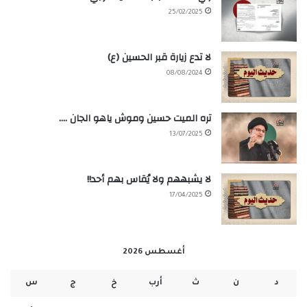
25/02/2025
لا تدع زيارة قبر الحسين (ع)
08/08/2024
تره الميت حسين وموش ياهو الجان ….
13/07/2025
لا يشبههم ولا يُقاس بهم أحد!!
17/04/2025
أغسطس 2026
د
ن
ث
أرب
خ
ج
س