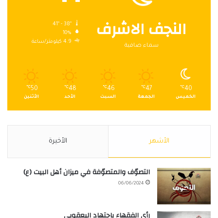
النجف الاشرف
41º - 38º
10%
4.9 كيلومتر/ساعة
سماء صافية
℃
50
℃
48
℃
46
℃
47
℃
40
الخميس
الجمعة
السبت
الأحد
الأثنين
الأشهر
الأخيرة
التصوّف والمتصوّفة في ميزان أهل البيت (ع)
06/06/2024
رأي الفقهاء باجتهاد اليعقوبي