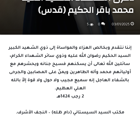
محمد باقر الحكيم (قدس)
5
0
03/01/2025
إننا نتقدم وبخالص العزاء والمواساة إلى ذوي الشهيد الكبير
السيد الحكيم رضوان الله عليه وذوي سائر الشهداء الكرام،
سائلين الله تعالى أن يسكنهم فسيح جنانه ويحشرهم مع
أوليائهم محمد وآله الطاهرين ويمنّ على المصابين والجرحى
بالشفاء العاجل إنه سميع مجيب ولا حول ولا قوة إلاّ بالله
العلي العظيم.
2 رجب 1424هـ
مكتب السيد السيستاني (دام ظله) – النجف الأشرف.