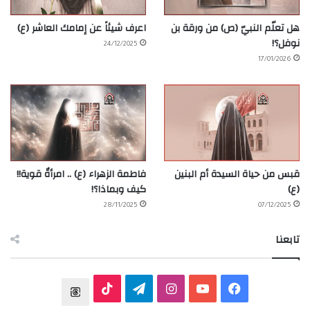
هل تعلّم النبيّ (ص) من ورقة بن
اعرف شيئاً عن إمامك العاشر (ع)
نوفل؟!
24/12/2025
17/01/2026
قبس من حياة السيدة أم البنين
فاطمة الزهراء (ع) .. امرأةٌ قوية!!
(ع)
كيف وبماذا؟!
28/11/2025
07/12/2025
تابعنا
ف
ي
ا
ت
T