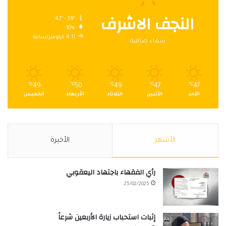
النجف الاشرف
47º - 39º
10%
4.11 كيلومتر/ساعة
سماء صافية
℃
49
℃
50
℃
49
℃
47
℃
47
الأحد
الأثنين
الثلاثاء
الأربعاء
الخميس
الأشهر
الأخيرة
رأي الفقهاء باجتهاد اليعقوبي
25/02/2025
إثبات استحباب زيارة الأربعين شرعاً