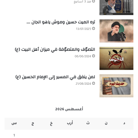
منذ 3 أسابيع
تره الميت حسين وموش ياهو الجان ….
13/07/2025
التصوّف والمتصوّفة في ميزان أهل البيت (ع)
06/06/2024
لمن ينفق في المسير إلى الإمام الحسين (ع)
21/08/2024
أغسطس 2026
د
ن
ث
أرب
خ
ج
س
1