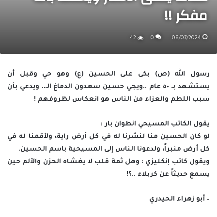
مفكر !!
42
0
08/07/2024
رسول الله (ص) بكى على الحسين (ع) وهو حي وقبل أن
يستشهد بـ ٥٠ عام ..ويجي حسين سعدون الدماغ الـ.. ويدعي بأن
سبب اللطم والعزاء من الناس هو انعكاس لظروفهم !
يقول الكاتب المسيحي انطوان بار :
لو كان الحسين منا لنشرنا له في كل أرض راية، ولأقمنا له في
كل أرض منبراً، ولدعونا الناس إلى المسيحية باسم الحسين.
ويقول كاتب إنكليزي : وهل ثمة قلب لا يغشاه الحزن والألم حين
يسمع حديثاً عن كربلاء ..؟!
– أبو زهراء الحيدري