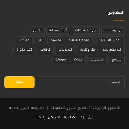
الفهارس
آراء ومقالات
أجوبة الشبهات
أحكام فقيهة
الأخبار
الحديث الشريف
المرجعية الدينية
تصاميم
دين
عقائدنا
غير مفهرسة
فكر وثقافة
فيديوهات
قرآنيات
كتب مختارة
مجتمع
مسابقات
ملفات
منوعات
البحث
عن:
© حقوق النشر 2026، جميع الحقوق محفوظة | مجموعة اكسير الحكمة
الرئيسية
اتصل بنا
من نحن
الأخبار