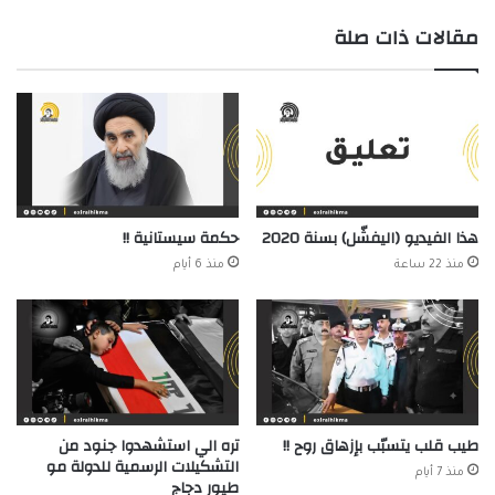
مقالات ذات صلة
هذا الفيديو (اليفشّل) بسنة 2020
حكمة سيستانية !!
منذ 22 ساعة
منذ 6 أيام
طيب قلب يتسبّب بإزهاق روح !!
تره الي استشهدوا جنود من
التشكيلات الرسمية للدولة مو
منذ 7 أيام
طيور دجاج