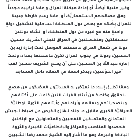
الديموغرافيَّة في العراق عن طريق هجرة هندية واسعة النطاق
وغير هندية أيضاً، أو إعادة هيكلة العراق وإعادة تركيبه مجدداً
وفق مصالحهم الاستعماريَّة، أو إعادة رسم خارطة جديدة
للعراق بِضَمّه مع بعض دول المنطقة الساحلية لتشكيل دولةٍ
واحدةٍ منه مع غيره من دول المنطقة، أو إنشاء دولتين
مستقلتين ومنفصلتين في العراق لنجلي الشريف حسين،
دولة في شمال العراق عاصمتها الموصل تحت إمارة زيد بن
الحسين، ودولة في جنوب العراق تكون عاصمتها بغداد، وتحت
إمارة عبد الله بن الحسين، على أن يمنح الشريف حسين لقب
أمير المؤمنين، ويذكر اسمه في الصلاة داخل المساجد.
وممّا تطرق إليه: ما تعرّض له المبدئيّون المضحّون من هضمٍ
للحقوق وخاصة من أبناء الفرات الذين قامت على أكتافهم
وبتضحياتهم ودمائهم وأراملهم وأيتامهم الثورة الوطنيَّة
العراقيَّة الكبرى مقابل ما جناه نـهّازو الفرص من ضباط الجيش
العثمانيّ والمتملقين النفعيين والمتعاونين مع الإنكليز،
فحصدوا المناصب والمراكز والإقطاعيَّات الكبيرة والثروة
الباذخة وغيرها، وهو ما أشار إليه الشيخ محمد رضا الشبيبيّ