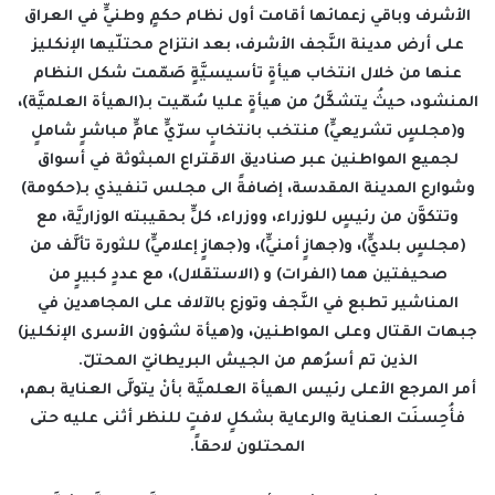
الأشرف وباقي زعمائها أقامت أول نظام حكمٍ وطنيٍّ في العراق
على أرض مدينة النَّجف الأشرف، بعد انتزاح محتلّيها الإنكليز
عنها من خلال انتخاب هيأةٍ تأسيسيَّةٍ صَمّمت شكل النظام
المنشود، حيثُ يتشكَّلُ من هيأةٍ عليا سُمّيت بـ(الهيأة العلميَّة)،
و(مجلسٍ تشريعيٍّ) منتخب بانتخابٍ سرّيٍّ عامٍّ مباشرٍ شاملٍ
لجميع المواطنين عبر صناديق الاقتراع المبثوثة في أسواق
وشوارع المدينة المقدسة، إضافةً الى مجلس تنفيذي بـ(حكومة)
وتتكوَّن من رئيسٍ للوزراء، ووزراء، كلٍّ بحقيبته الوزاريَّة، مع
(مجلسٍ بلديٍّ)، و(جهازٍ أمنيٍّ)، و(جهازٍ إعلاميٍّ) للثورة تألَّف من
صحيفتين هما (الفرات) و (الاستقلال)، مع عددٍ كبيرٍ من
المناشير تطبع في النَّجف وتوزع بالآلاف على المجاهدين في
جبهات القتال وعلى المواطنين، و(هيأة لشؤون الأسرى الإنكليز)
الذين تم أسرُهم من الجيش البريطانيّ المحتلّ.
أمر المرجع الأعلى رئيس الهيأة العلميَّة بأنْ يتولَّى العناية بهم،
فأُحِسنَت العناية والرعاية بشكلٍ لافتٍ للنظر أثنى عليه حتى
المحتلون لاحقاً.