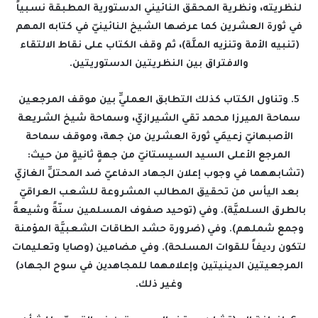
لنظريته، ونظرية المحقق النائيني الدستورية المطبقة نسبياً
في ثورة العشرين كما عرضها الشيخ النائينيّ في كتابه المهم
(تنبيه الأمة وتنزيه الملَّة)، ثم وقف الكتاب على نقاط الالتقاء
والافتراق بين النظريتين الدستوريتين.
5. وتناول الكتاب كذلك التطابق العمليِّ بين موقف المرجعين
سماحة الميرزا محمد تقي الشيرازيّ، وسماحة شيخ الشريعة
الأصبهانيّ زعيمَي ثورة العشرين من جهة، وموقف سماحة
المرجع الأعلى السيد السيستانيّ من جهةٍ ثانيةٍ من حيث:
(تشابههما في وجوب إعلان الجهاد الدفاعيّ ضد المحتلِّ الغازيّ
بعد اليأس من تحقيق المطالب المشروعة للشعب العراقيّ
بالطرق السلميَّة). وفي (توحيد صفوف المسلمين سنّةً وشيعةً
وجمع شملهم). وفي (ضرورة حشد الطاقات الشعبيَّة المؤمنة
لتكون رديفاً للقوات المسلحة). وفي مضامين (وصايا وتعليمات
المرجعيتين الدينيتين وإعلامهما للمجاهدين في سوح الجهاد)
وغير ذلك.