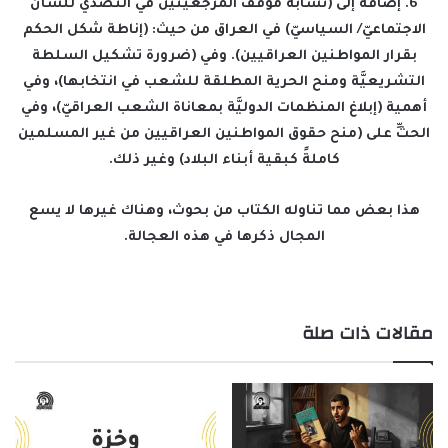
6. إضافة إلى (تشابه موقف المرجعيتين في التصدّي للشأن
الاجتماعيّ/ السياسيّ) في العراق من حيث: (إناطة شكل الحكم
بقرار المواطنين العراقيين). وفي (ضرورة تشكيل السلطة
التشريعيَّة ومنح الحرية المطلقة للشعب في انتخابها)، وفي
أهمية (إبلاغ المنظمات الدوليَّة بمعاناة الشعب العراقيّ)، وفي
الحثِّ على (منح حقوق المواطنين العراقيين من غير المسلمين
كاملةً كبقية أبناء البلاد) وغير ذلك.
هذا بعض مما تناوله الكتاب من بحوث، وهناك غيرها لا يسع
المجال ذكرها في هذه العجالة.
مقالات ذات صلة