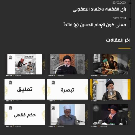
25/02/2025
رأي الفقهاء باجتهاد اليعقوبي
ا
م
k
s
03/08/2024
م
معنى كون الإمام الحسين (ع) فاتحاً
اخر المقالات