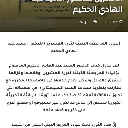
الهادي الحكيم
224
1
11/02/2025
(قيادة المرجعيَّة الدّينيَّة لثورة العشرين) للدكتور السيد عبد
الهادي الحكيم
لقد تناول كتاب الدكتور السيد عبد الهادي الحكيم الموسوم
بـ(قيادة المرجعيَّة الدّينيَّة لثورة العشرين. وقائعها وخزانها
البشريّ والماديّ وشكل نظام حكمها في عاصمتها المحررة مع
مقارنته بنظرية سماحة السيد السيستانيّ) -في صفحاته التي
تجاوزت (800) الثمانمائة صفحة- هذه الثورة العراقيَّة التحرريَّة
الكبرى؛ فخلص إلى نتائج قد تكون غير مسبوقةٍ أو مهمّةٍ أعرّج
على ذكر بعضها منها:
إنّ هذه الثورة تحت قيادة المرجع الدينيِّ الأعلى في النَّجف