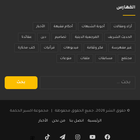
الفهارس
آراء ومقالات
أجوبة الشبهات
أحكام فقيهة
الأخبار
الحديث الشريف
المرجعية الدينية
تصاميم
دين
عقائدنا
غير مفهرسة
فكر وثقافة
فيديوهات
قرآنيات
كتب مختارة
مجتمع
مسابقات
ملفات
منوعات
البحث
عن:
© حقوق النشر 2026، جميع الحقوق محفوظة | مجموعة اكسير الحكمة
الرئيسية
اتصل بنا
من نحن
الأخبار
فيسبوك
يوتيوب
انستقرام
تيلقرام
‫TikTok
Threads