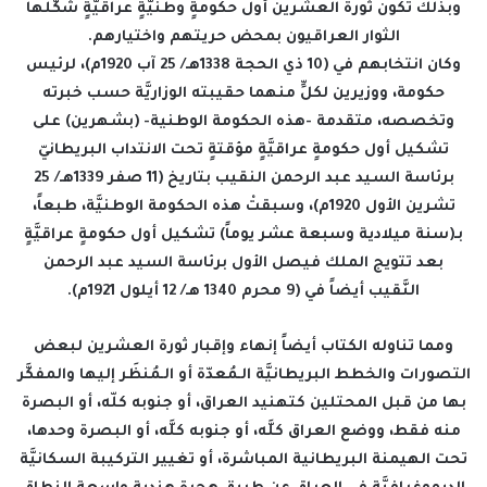
وبذلك تكون ثورة العشرين أول حكومةٍ وطنيَّةٍ عراقيَّةٍ شكَّلها
الثوار العراقيون بمحض حريتهم واختيارهم.
وكان انتخابهم في (10 ذي الحجة 1338هـ/ 25 آب 1920م)، لرئيس
حكومة، ووزيرين لكلٍّ منهما حقيبته الوزاريَّة حسب خبرته
وتخصصه، متقدمة -هذه الحكومة الوطنية- (بشهرين) على
تشكيل أول حكومةٍ عراقيَّةٍ مؤقتةٍ تحت الانتداب البريطانيّ
برئاسة السيد عبد الرحمن النقيب بتاريخ (11 صفر 1339هـ/ 25
تشرين الأول 1920م)، وسبقتْ هذه الحكومة الوطنيَّة، طبعاً،
بـ(سنة ميلادية وسبعة عشر يوماً) تشكيل أول حكومةٍ عراقيَّةٍ
بعد تتويج الملك فيصل الأول برئاسة السيد عبد الرحمن
النَّقيب أيضاً في (9 محرم 1340 هـ/ 12 أيلول 1921م).
ومما تناوله الكتاب أيضاً إنهاء وإقبار ثورة العشرين لبعض
التصورات والخطط البريطانيَّة الـمُعدّة أو الـمُنظَر إليها والمفكَّر
بها من قبل المحتلين كتهنيد العراق، أو جنوبه كلّه، أو البصرة
منه فقط، ووضع العراق كلَّه، أو جنوبه كلَّه، أو البصرة وحدها،
تحت الهيمنة البريطانية المباشرة، أو تغيير التركيبة السكانيَّة