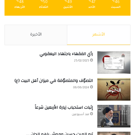
℃
48
℃
50
℃
49
℃
47
℃
46
السبت
الأحد
الأثنين
الثلاثاء
الأربعاء
الأشهر
الأخيرة
رأي الفقهاء باجتهاد اليعقوبي
25/02/2025
التصوّف والمتصوّفة في ميزان أهل البيت (ع)
06/06/2024
إثبات استحباب زيارة الأربعين شرعاً
منذ أسبوعين
تره الميت حسين وموش ياهو الجان ….