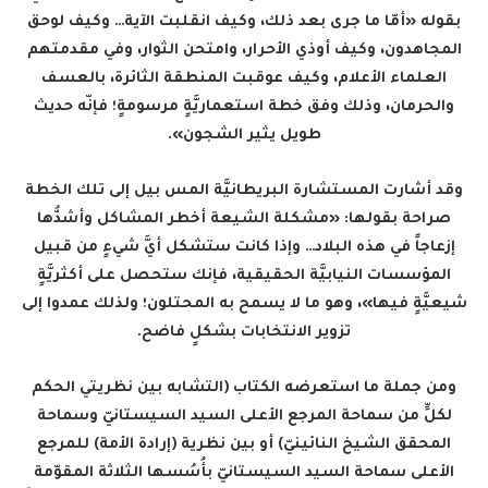
بقوله «أمّا ما جرى بعد ذلك، وكيف انقلبت الآية… وكيف لوحق
المجاهدون، وكيف أوذي الأحرار، وامتحن الثوار، وفي مقدمتهم
العلماء الأعلام، وكيف عوقبت المنطقة الثائرة، بالعسف
والحرمان، وذلك وفق خطة استعماريَّةٍ مرسومةٍ؛ فإنّه حديث
طويل يثير الشجون».
وقد أشارت المستشارة البريطانيَّة المس بيل إلى تلك الخطة
صراحة بقولها: «مشكلة الشيعة أخطر المشاكل وأشدُّها
إزعاجاً في هذه البلاد… وإذا كانت ستشكل أيَّ شيءٍ من قبيل
المؤسسات النيابيَّة الحقيقية، فإنك ستحصل على أكثريَّةٍ
شيعيَّةٍ فيها»، وهو ما لا يسمح به المحتلون؛ ولذلك عمدوا إلى
تزوير الانتخابات بشكلٍ فاضح.
ومن جملة ما استعرضه الكتاب (التشابه بين نظريتي الحكم
لكلٍّ من سماحة المرجع الأعلى السيد السيستانيّ وسماحة
المحقق الشيخ النائينيّ) أو بين نظرية (إرادة الأمة) للمرجع
الأعلى سماحة السيد السيستانيّ بأُسُسها الثلاثة المقوّمة