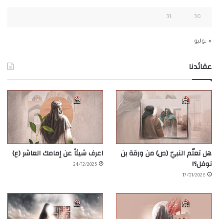
31
30
« يوليو
عقائدنا
هل تعلّم النبيّ (ص) من ورقة بن
اعرف شيئاً عن إمامك العاشر (ع)
نوفل؟!
24/12/2025
17/01/2026