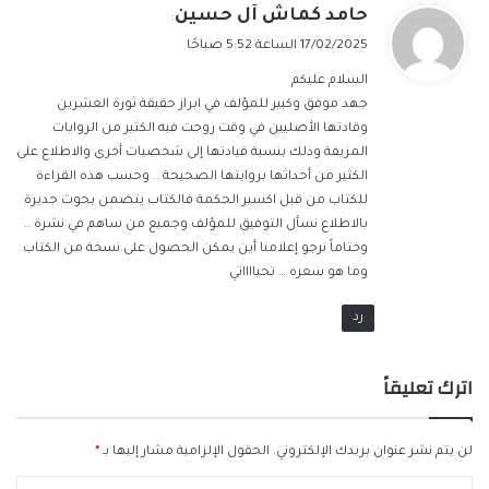
ي
حامد كماش آل حسين
:
ق
17/02/2025 الساعة 5:52 صباحًا
و
السلام عليكم
ل
جهد موفق وكبير للمؤلف في ابراز حقيقة ثورة العشرين
وقادتها الأصليين في وقت روجت فيه الكثير من الروايات
المزيفة وذلك بنسبة قيادتها إلى شخصيات أخرى والاطلاع على
الكثير من أحداثها بروايتها الصحيحة .. وحسب هذه القراءة
للكتاب من قبل اكسير الحكمة فالكتاب يتضمن بحوث جديرة
بالاطلاع نسأل التوفيق للمؤلف وجميع من ساهم في نشرة ..
وختاماً نرجو إعلامنا أين يمكن الحصول على نسخة من الكتاب
وما هو سعره … تحيااااتي
رد
اترك تعليقاً
لن يتم نشر عنوان بريدك الإلكتروني.
الحقول الإلزامية مشار إليها بـ
*