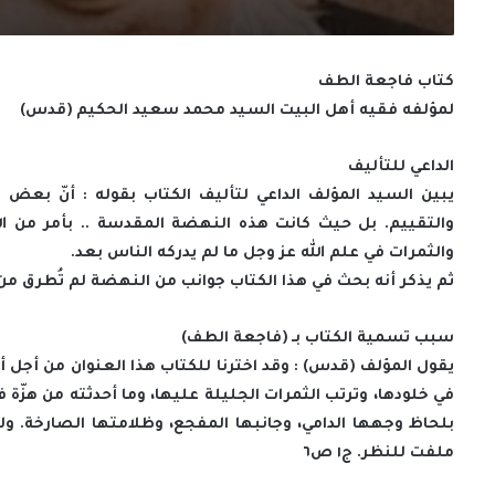
كتاب فاجعة الطف
لمؤلفه فقيه أهل البيت السيد محمد سعيد الحكيم (قدس)
الداعي للتأليف
يبين السيد المؤلف الداعي لتأليف الكتاب بقوله : أنّ بع
والتقييم. بل حيث كانت هذه النهضة المقدسة .. بأمر من ا
والثمرات في علم الله عز وجل ما لم يدركه الناس بعد.
ثم يذكر أنه بحث في هذا الكتاب جوانب من النهضة لم تُطرق من ق
سبب تسمية الكتاب بـ (فاجعة الطف)
يقول المؤلف (قدس) : وقد اخترنا للكتاب هذا العنوان من أجل أ
في خلودها، وترتب الثمرات الجليلة عليها، وما أحدثته من هزّة
بلحاظ وجهها الدامي، وجانبها المفجع، وظلامتها الصارخة. ولذ
ملفت للنظر. ج١ ص٦