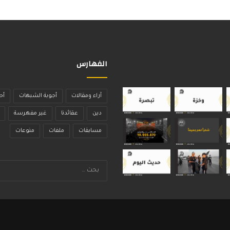
الفهارس
آراء ومقالات
أجوبة الشبهات
أح
دين
عقائدنا
غير مفهرسة
مسابقات
ملفات
منوعات