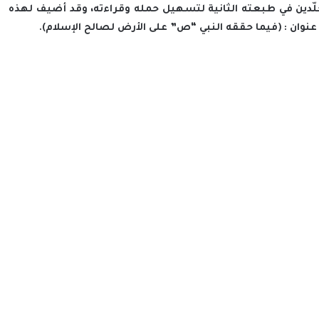
جلّدين في طبعته الثانية لتسهيل حمله وقراءته، وقد أضيف لهذه
ن : (فيما حققه النبي “ص” على الأرض لصالح الإسلام).