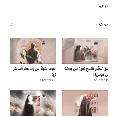
« يوليو
عقائدنا
هل تعلّم النبيّ (ص) من ورقة
اعرف شيئاً عن إمامك العاشر
بن نوفل؟!
(ع)
24/12/2025
17/01/2026