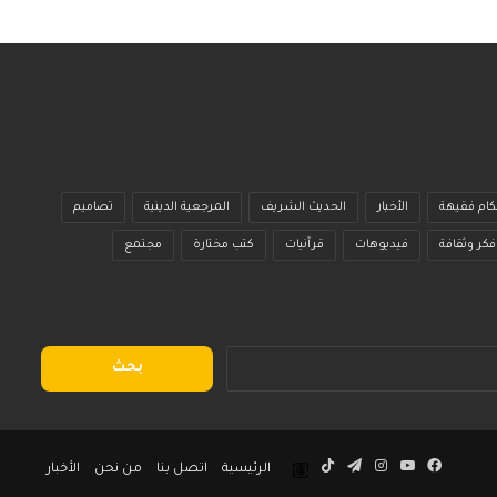
م
كام فقيهة
الأخبار
الحديث الشريف
المرجعية الدينية
تصاميم
فكر وثقافة
فيديوهات
قرآنيات
كتب مختارة
مجتمع
البحث
عن:
فيسبوك
يوتيوب
انستقرام
تيلقرام
‫TikTok
Threads
الرئيسية
اتصل بنا
من نحن
الأخبار