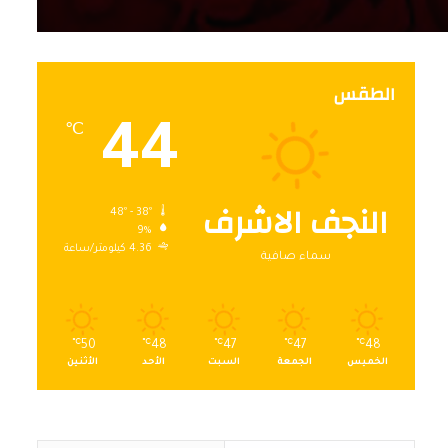
الطقس
44
℃
النجف الاشرف
48º - 38º
9%
4.36 كيلومتر/ساعة
سماء صافية
℃
50
℃
48
℃
47
℃
47
℃
48
الخميس
الجمعة
السبت
الأحد
الأثنين