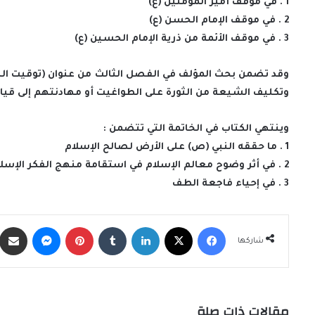
1 . في موقف أمير المؤمنين (ع)
2 . في موقف الإمام الحسن (ع)
3 . في موقف الأئمة من ذرية الإمام الحسين (ع)
وقد تضمن بحث المؤلف في الفصل الثالث من عنوان (توقيت الن
وتكليف الشيعة من الثورة على الطواغيت أو مهادنتهم إلى قيام القائم وذلك في 
وينتهي الكتاب في الخاتمة التي تتضمن :
1 . ما حققه النبي (ص) على الأرض لصالح الإسلام
2 . في أثر وضوح معالم الإسلام في استقامة منهج الفكر الإسلامي
3 . في إحياء فاجعة الطف
فيسبوك
X
لينكدإن
‏Tumblr
بينتيريست
ماسنجر
شاركها
مقالات ذات صلة