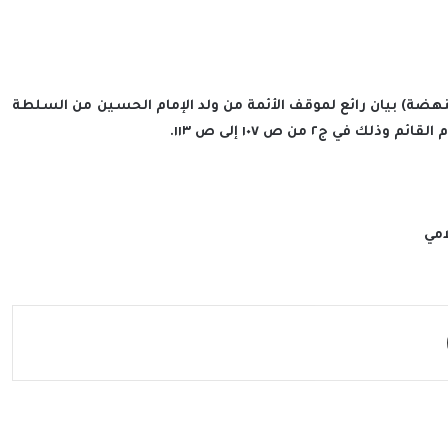
هضة) بيان رائع لموقف الأئمة من ولد الإمام الحسين من السلطة
ج٢ من ص ١٠٧ إلى ص ١١٣.
مشاركة عبر البريد