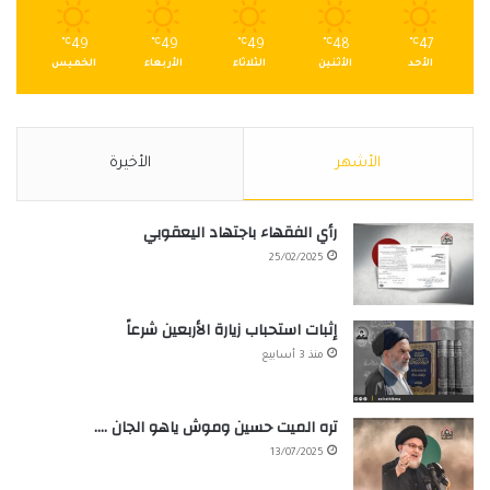
℃
49
℃
49
℃
49
℃
48
℃
47
الأحد
الأثنين
الثلاثاء
الأربعاء
الخميس
الأشهر
الأخيرة
رأي الفقهاء باجتهاد اليعقوبي
25/02/2025
إثبات استحباب زيارة الأربعين شرعاً
منذ 3 أسابيع
تره الميت حسين وموش ياهو الجان ….
13/07/2025