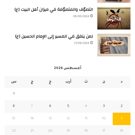
التصوّف والمتصوّفة في ميزان أهل البيت (ع)
06/06/2024
لمن ينفق في المسير إلى الإمام الحسين (ع)
21/08/2024
أغسطس 2026
د
ن
ث
أرب
خ
ج
س
1
8
7
6
5
4
3
2
15
14
13
12
11
10
9
22
21
20
19
18
17
16