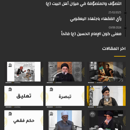
التصوّف والمتصوّفة في ميزان أهل البيت (ع)
ك
ب
ر
ا
o
d
25/02/2025
رأي الفقهاء باجتهاد اليعقوبي
ا
م
k
s
03/08/2024
م
معنى كون الإمام الحسين (ع) فاتحاً
اخر المقالات