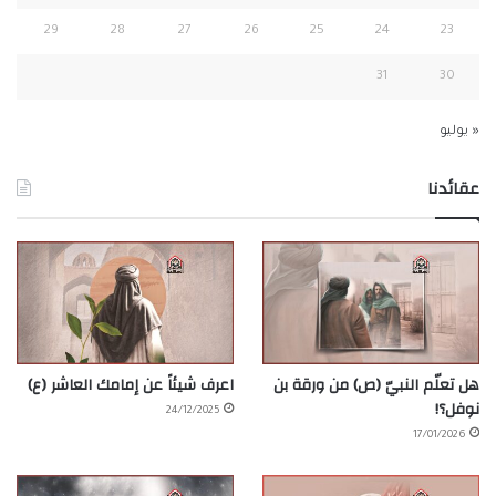
29
28
27
26
25
24
23
31
30
« يوليو
عقائدنا
هل تعلّم النبيّ (ص) من ورقة بن
اعرف شيئاً عن إمامك العاشر (ع)
نوفل؟!
24/12/2025
17/01/2026