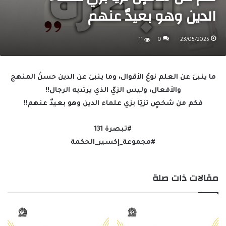
الدين وهو بعيدٌ عنهم
11
0
23/05/2025
ما ينبئ عن العلم نوعُ الأقوال، وما ينبئ عن الدين حسنُ المنهج
والأفعال، وليس الزيّ الذي يرتديه الرجال!!
فكم من شخصٍ تزيّا بزي علماء الدين وهو بعيدٌ عنهم!!
#تبصرة 131
#مجموعة_إكسير_الحكمة
مقالات ذات صلة