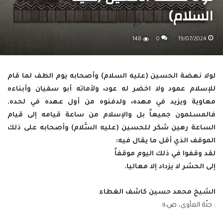
السلام)
148
0
19/07/2024
لولا نهضة الحسين (عليه السلام) وأصحابه يوم الطف لما قام
للإسلام عمود ولا اخضر له عود، ولأماته أبو سفيان وأبناءه
معاوية ويزيد في مهده، ولدفنوه من أول عهده في لحده.
فالمسلمون جميعاً بل والإسلام من ساعة قيامه إلى قيام
الساعة رهين شكر للحسين (عليه السَّلام) وأصحابه على ذلك
الموقف الذي أقل ما يقال فيه:
لقد وقفوا في ذلك اليوم موقفاً
إلى الحشر لا يزداد إلا معاليا.
الشيخ محمد حسين كاشف الغطاء
: جنّة المأوى، ص١١٠