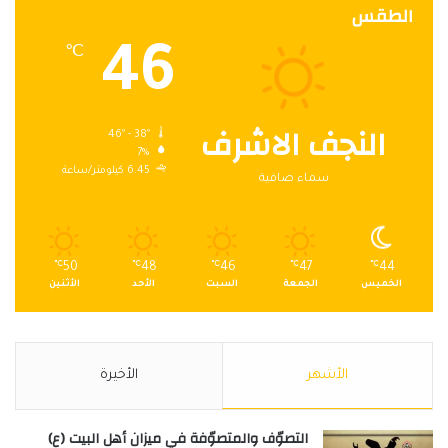
الطقس
46
℃
النجف الاشرف
46º - 38º
7%
6.45 كيلومتر/ساعة
سماء صافية
℃
50
℃
48
℃
46
℃
47
℃
44
الخميس
الجمعة
السبت
الأحد
الأثنين
الأشهر
الأخيرة
التصوّف والمتصوّفة في ميزان أهل البيت (ع)