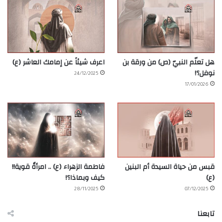
هل تعلّم النبيّ (ص) من ورقة بن
اعرف شيئاً عن إمامك العاشر (ع)
نوفل؟!
24/12/2025
17/01/2026
قبس من حياة السيدة أم البنين
فاطمة الزهراء (ع) .. امرأةٌ قوية!!
(ع)
كيف وبماذا؟!
28/11/2025
07/12/2025
تابعنا