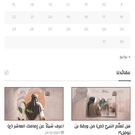
15
14
13
12
11
10
9
22
21
20
19
18
17
16
29
28
27
26
25
24
23
31
30
« يوليو
عقائدنا
هل تعلّم النبيّ (ص) من ورقة بن
اعرف شيئاً عن إمامك العاشر (ع)
نوفل؟!
24/12/2025