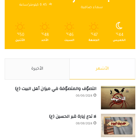
6.45 كيلومتر/ساعة
سماء صافية
℃
50
℃
48
℃
46
℃
47
℃
44
الخميس
الجمعة
السبت
الأحد
الأثنين
الأشهر
الأخيرة
التصوّف والمتصوّفة في ميزان أهل البيت (ع)
06/06/2024
لا تدع زيارة قبر الحسين (ع)
08/08/2024