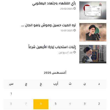
رأي الفقهاء باجتهاد اليعقوبي
25/02/2025
تره الميت حسين وموش ياهو الجان ….
13/07/2025
إثبات استحباب زيارة الأربعين شرعاً
منذ أسبوعين
أغسطس 2026
د
ن
ث
أرب
خ
ج
س
1
8
7
6
5
4
3
2