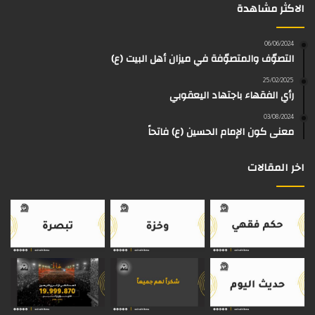
الاكثر مشاهدة
ب
ي
ت
ق
k
e
و
و
ق
ر
T
a
06/06/2024
التصوّف والمتصوّفة في ميزان أهل البيت (ع)
ك
ب
ر
ا
o
d
25/02/2025
رأي الفقهاء باجتهاد اليعقوبي
ا
م
k
s
03/08/2024
م
معنى كون الإمام الحسين (ع) فاتحاً
اخر المقالات