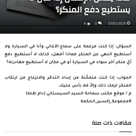
يستطيع دفع المنكر؟
6
0
07/02/2025
السؤال
: إذا كنت مرغمة على سماع الأغاني وأنا في السيارة ولا
أستطيع النهي عن المنكر فماذا أفعل، كذلك لا أستطيع دفع
أيّ منكر آخر سواء في السيارة أو في مكان لا أستطيع مغادرته؟
الجواب
: إذا كنت متمكّنة من إبداء التذمّر والانزعاج من ارتكاب
المنكر لزمك ذلك وإلاّ فلا بأس عليك.
م / موقع مكتب سماحة السيد السيستاني (دام ظله)
#مجموعة_إكسير_الحكمة
مقالات ذات صلة