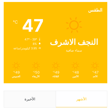
الطقس
47
℃
النجف الاشرف
47º - 39º
8%
3.95 كيلومتر/ساعة
سماء صافية
49
50
49
48
47
℃
℃
℃
℃
℃
الأحد
الأثنين
الثلاثاء
الأربعاء
الخميس
الأشهر
الأخيرة