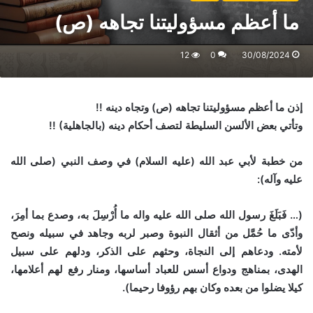
ما أعظم مسؤوليتنا تجاهه (ص)
12
0
30/08/2024
إذن ما أعظم مسؤوليتنا تجاهه (ص) وتجاه دينه !!
وتأتي بعض الألسن السليطة لتصف أحكام دينه (بالجاهلية) !!
من خطبة لأبي عبد الله (عليه السلام) في وصف النبي (صلى الله
عليه وآله):
(… فَبَلَغَ رسول الله صلى الله عليه واله ما أُرْسِلَ به،
وصدع بما أمِرَ،
وأدّى ما حُمَّل من أثقال النبوة وصبر لربه وجاهد في سبيله ونصح
لأمته. ودعاهم إلى النجاة، وحثهم على الذكر، ودلهم على سبيل
الهدى، بمناهج ودواع أسس للعباد أساسها، ومنار رفع لهم أعلامها،
كيلا يضلوا من
بعده وكان بهم رؤوفا رحيما).