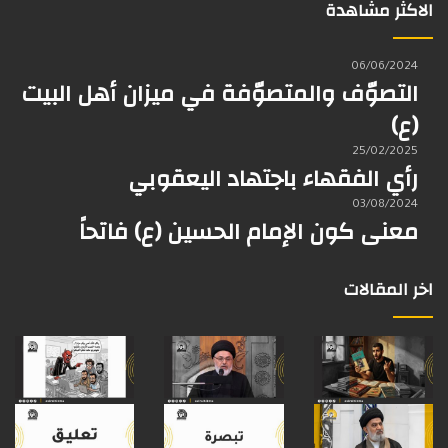
ك
ب
ر
الاكثر مشاهدة
ا
o
d
ا
م
k
s
م
06/06/2024
التصوّف والمتصوّفة في ميزان أهل البيت
(ع)
25/02/2025
رأي الفقهاء باجتهاد اليعقوبي
03/08/2024
معنى كون الإمام الحسين (ع) فاتحاً
اخر المقالات