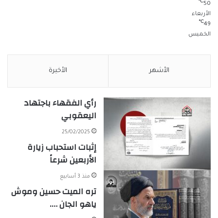
℃
50
الأربعاء
℃
49
الخميس
الأشهر
الأخيرة
رأي الفقهاء باجتهاد
اليعقوبي
25/02/2025
إثبات استحباب زيارة
الأربعين شرعاً
منذ 3 أسابيع
تره الميت حسين وموش
ياهو الجان ….