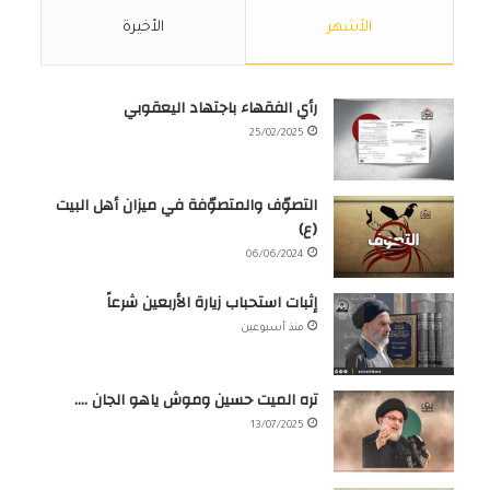
الأشهر
الأخيرة
رأي الفقهاء باجتهاد اليعقوبي
25/02/2025
التصوّف والمتصوّفة في ميزان أهل البيت
(ع)
06/06/2024
إثبات استحباب زيارة الأربعين شرعاً
منذ أسبوعين
تره الميت حسين وموش ياهو الجان ….
13/07/2025