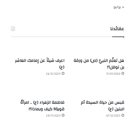
« يوليو
عقائدنا
هل تعلّم النبيّ (ص) من ورقة
اعرف شيئاً عن إمامك العاشر
بن نوفل؟!
(ع)
24/12/2025
17/01/2026
قبس من حياة السيدة أم
فاطمة الزهراء (ع) .. امرأةٌ
البنين (ع)
قوية!! كيف وبماذا؟!
28/11/2025
07/12/2025