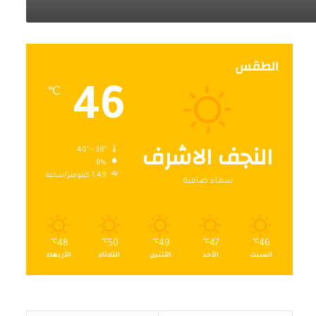
الطقس
46
℃
النجف الاشرف
46º - 38º
8%
1.49 كيلومتر/ساعة
سماء صافية
℃
48
℃
50
℃
49
℃
47
℃
46
السبت
الأحد
الأثنين
الثلاثاء
الأربعاء