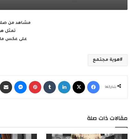
مشاهد من صلاة
تمثل هو
على عكس ما ي
هوية مجتمع
فيسبوك
X
لينكدإن
‏Tumblr
بينتيريست
ماسنجر
شاركها
مقالات ذات صلة