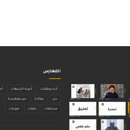
الفهارس
آراء ومقالات
أجوبة الشبهات
أح
دين
عقائدنا
غير مفهرسة
مسابقات
ملفات
منوعات