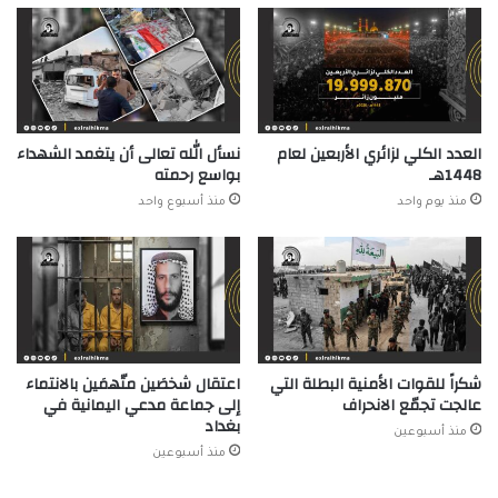
العدد الكلي لزائري الأربعين لعام
نسأل الله تعالى أن يتغمد الشهداء
1448هـ
بواسع رحمته
منذ يوم واحد
منذ أسبوع واحد
شكراً للقوات الأمنية البطلة التي
اعتقال شخصَين متّهمَين بالانتماء
عالجت تجمّع الانحراف
إلى جماعة مدعي اليمانية في
بغداد
منذ أسبوعين
منذ أسبوعين