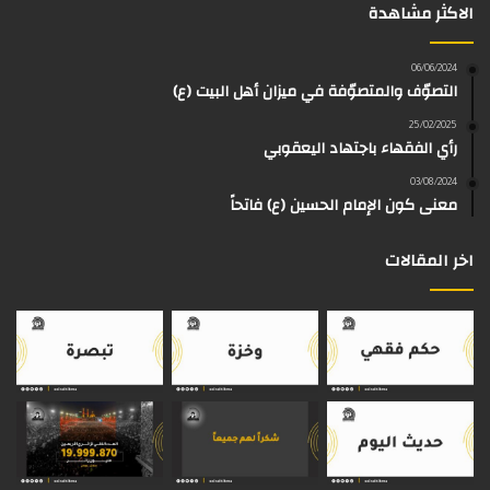
الاكثر مشاهدة
ب
ي
ت
ق
k
e
و
و
ق
ر
T
a
06/06/2024
التصوّف والمتصوّفة في ميزان أهل البيت (ع)
ك
ب
ر
ا
o
d
25/02/2025
رأي الفقهاء باجتهاد اليعقوبي
ا
م
k
s
03/08/2024
م
معنى كون الإمام الحسين (ع) فاتحاً
اخر المقالات