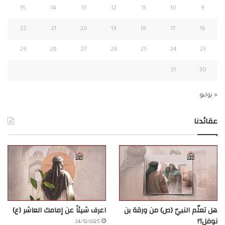
15
14
13
12
11
10
9
22
21
20
19
18
17
16
29
28
27
26
25
24
23
31
30
« يوليو
عقائدنا
هل تعلّم النبيّ (ص) من ورقة بن
اعرف شيئاً عن إمامك العاشر (ع)
نوفل؟!
24/12/2025