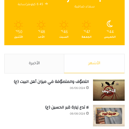
6.45 كيلومتر/ساعة
سماء صافية
℃
50
℃
48
℃
46
℃
47
℃
44
الخميس
الجمعة
السبت
الأحد
الأثنين
الأشهر
الأخيرة
التصوّف والمتصوّفة في ميزان أهل البيت (ع)
06/06/2024
لا تدع زيارة قبر الحسين (ع)
08/08/2024