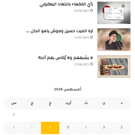
رأي الفقهاء باجتهاد اليعقوبي
25/02/2025
تره الميت حسين وموش ياهو الجان ….
13/07/2025
لا يشبههم ولا يُقاس بهم أحد!!
17/04/2025
أغسطس 2026
د
ن
ث
أرب
خ
ج
س
1
8
7
6
5
4
3
2