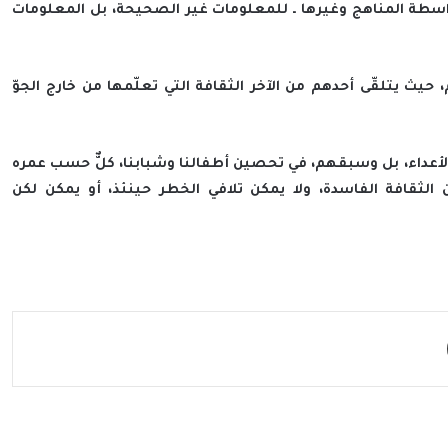
بواسطة المناهج وغيرها ـ للمعلومات غير الصحيحة، بل المعلومات
 يتلقّى أحدهم من الآخر الثقافة التي تعلّمها من خارج الجوّ
مع الأعداء، بل وسبقهم، في تحصين أطفالنا وشبابنا، كلٌّ حسب عمره
لثقافة الفاسدة، ولا يمكن تلافي الخطر حينئذ، أو يمكن لكن
مشاركة عبر البريد