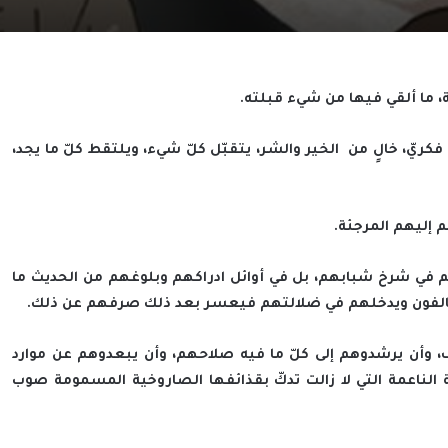
ية، ما ألقي فيها من شيء قبلته.
 فكريّ، خالٍ من الخير والشر، يتقبّل كلّ شيء، ويلتقط كلّ ما يجد،
م إليهم المرجئة.
 في شرخ شبابهم، بل في أوائل ادراكهم وبلوغهم من الحديث ما
لمخالفون ويدخلهم في ضلالتهم فيعسر بعد ذلك صرفهم عن ذلك.
ف، وأن يرشدوهم إلى كلّ ما فيه صلاحهم، وأن يبعدوهم عن موارد
ية الناعمة التي لا زالت تدكّ بقذائفها الصاروخية المسمومة صوب