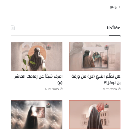
« يوليو
عقائدنا
هل تعلّم النبيّ (ص) من ورقة
اعرف شيئاً عن إمامك العاشر
بن نوفل؟!
(ع)
24/12/2025
17/01/2026