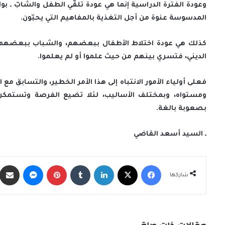
وعودة الفترة الدراسية إنما هي عودة تلقّي الطفل والشابّ ـ 
المدسوسة عنوة من أجل التغذية بالمفاهيم التي يحبّون.
كذلك هي عودة اختلاط الأطفال ببعضهم، والشباب ببعضهم، حيث
الديني، فتسري بينهم من حيث علموا أو لم يعلموا.
فعلى أولياء الأمور الانتباه إلى هذا الأمر الخطير، والتسابق 
ومستواه، وبمختلف الأساليب، لئلا تضيع الفرصة وتستمكن ا
بصعوبة بالغة.
ـ السيد أسعد القاضي
فيسبوك
X
لينكدإن
‏Tumblr
بينتيريست
ماسنجر
شاركها