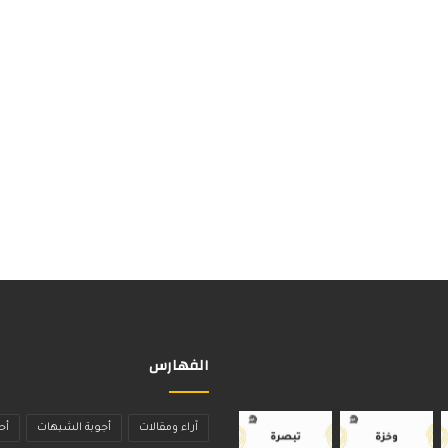
الفهارس
آراء ومقالات
أجوبة الشبهات
أح