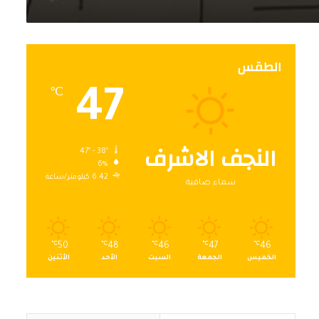
الطقس
47
℃
النجف الاشرف
47º - 38º
6%
6.42 كيلومتر/ساعة
سماء صافية
℃
50
℃
48
℃
46
℃
47
℃
46
الخميس
الجمعة
السبت
الأحد
الأثنين