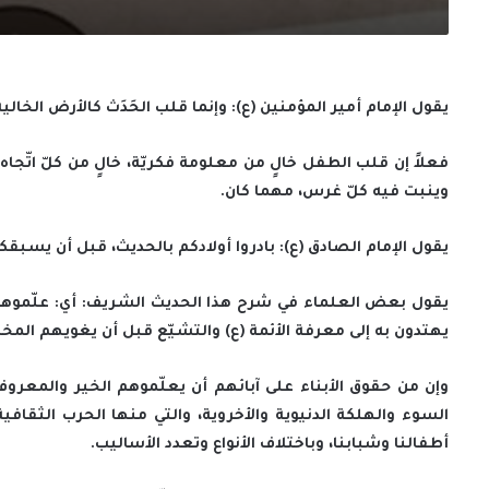
يقول الإمام أمير المؤمنين (ع): وإنما قلب الحَدَث كالأرض الخال
فعلاً إن قلب الطفل خالٍ من معلومة فكريّة، خالٍ من كلّ اتّجاه
وينبت فيه كلّ غرس، مهما كان.
يقول الإمام الصادق (ع): بادروا أولادكم بالحديث، قبل أن يسبقك
يقول بعض العلماء في شرح هذا الحديث الشريف: أي: علّموهم
يهتدون به إلى معرفة الأئمة (ع) والتشيّع قبل أن يغويهم ا
وإن من حقوق الأبناء على آبائهم أن يعلّموهم الخير والمعرو
السوء والهلكة الدنيوية والأخروية، والتي منها الحرب الثقاف
أطفالنا وشبابنا، وباختلاف الأنواع وتعدد الأساليب.