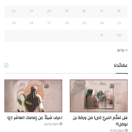
22
21
20
19
18
17
16
29
28
27
26
25
24
23
31
30
« يوليو
عقائدنا
هل تعلّم النبيّ (ص) من ورقة بن
اعرف شيئاً عن إمامك العاشر (ع)
نوفل؟!
24/12/2025
17/01/2026