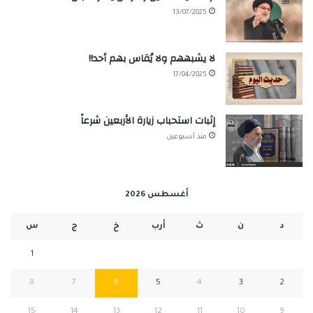
13/07/2025
لا يشبههم ولا يُقاس بهم أحد!!
17/04/2025
إثبات استحباب زيارة الأربعين شرعاً
منذ أسبوعين
أغسطس 2026
د
ن
ث
أرب
خ
ج
س
1
8
7
6
5
4
3
2
15
14
13
12
11
10
9