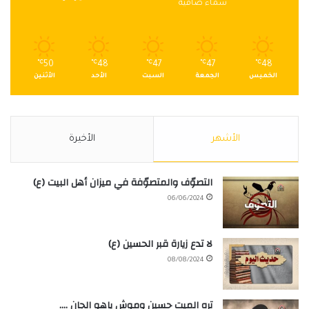
سماء صافية
℃
50
℃
48
℃
47
℃
47
℃
48
الخميس
الجمعة
السبت
الأحد
الأثنين
الأشهر
الأخيرة
التصوّف والمتصوّفة في ميزان أهل البيت (ع)
06/06/2024
لا تدع زيارة قبر الحسين (ع)
08/08/2024
تره الميت حسين وموش ياهو الجان ….