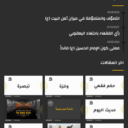
e
و
و
ق
ر
T
a
06/06/2024
التصوّف والمتصوّفة في ميزان أهل البيت (ع)
ك
ب
ر
ا
o
d
25/02/2025
رأي الفقهاء باجتهاد اليعقوبي
ا
م
k
s
03/08/2024
م
معنى كون الإمام الحسين (ع) فاتحاً
اخر المقالات