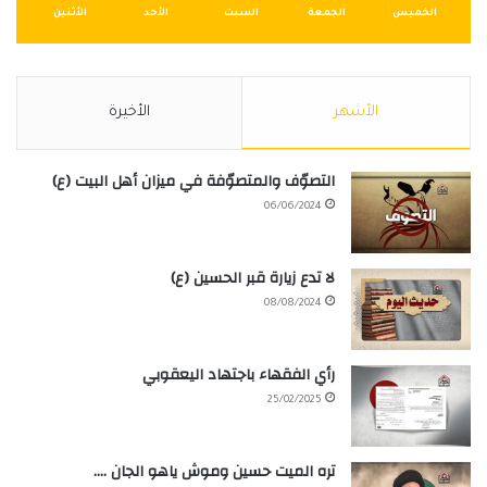
الخميس
الجمعة
السبت
الأحد
الأثنين
الأشهر
الأخيرة
التصوّف والمتصوّفة في ميزان أهل البيت (ع)
06/06/2024
لا تدع زيارة قبر الحسين (ع)
08/08/2024
رأي الفقهاء باجتهاد اليعقوبي
25/02/2025
تره الميت حسين وموش ياهو الجان ….