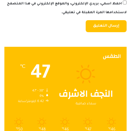
احفظ اسمي، بريدي الإلكتروني، والموقع الإلكتروني في هذا المتصفح
لاستخدامها المرة المقبلة في تعليقي.
الطقس
47
℃
النجف الاشرف
47º - 38º
6%
6.42 كيلومتر/ساعة
سماء صافية
℃
50
℃
48
℃
46
℃
47
℃
46