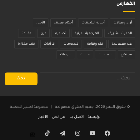
الفهارس
آراء ومقالات
أجوبة الشبهات
أحكام فقيهة
الأخبار
الحديث الشريف
المرجعية الدينية
تصاميم
دين
عقائدنا
غير مفهرسة
فكر وثقافة
فيديوهات
قرآنيات
كتب مختارة
مجتمع
مسابقات
ملفات
منوعات
البحث
عن:
© حقوق النشر 2026، جميع الحقوق محفوظة | مجموعة اكسير الحكمة
الرئيسية
اتصل بنا
من نحن
الأخبار
فيسبوك
يوتيوب
انستقرام
تيلقرام
‫TikTok
Threads