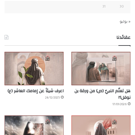
31
30
« يوليو
عقائدنا
هل تعلّم النبيّ (ص) من ورقة بن
اعرف شيئاً عن إمامك العاشر (ع)
نوفل؟!
24/12/2025
17/01/2026