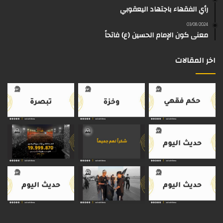
رأي الفقهاء باجتهاد اليعقوبي
ا
م
k
s
03/08/2024
م
معنى كون الإمام الحسين (ع) فاتحاً
اخر المقالات