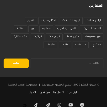
الفهارس
آراء ومقالات
أجوبة الشبهات
أحكام فقيهة
الأخبار
الحديث الشريف
المرجعية الدينية
تصاميم
دين
عقائدنا
غير مفهرسة
فكر وثقافة
فيديوهات
قرآنيات
كتب مختارة
مجتمع
مسابقات
ملفات
منوعات
البحث
عن:
© حقوق النشر 2026، جميع الحقوق محفوظة | مجموعة اكسير الحكمة
الرئيسية
اتصل بنا
من نحن
الأخبار
فيسبوك
يوتيوب
انستقرام
تيلقرام
‫TikTok
Threads