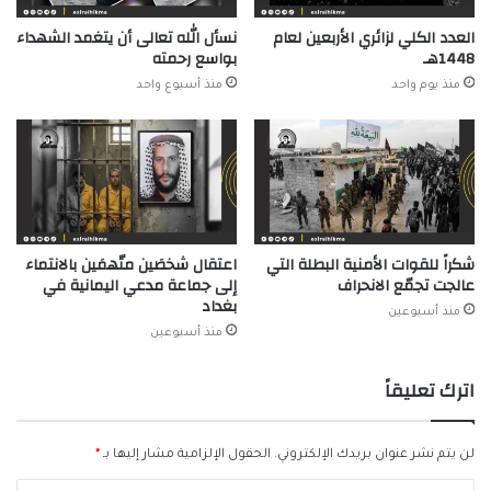
العدد الكلي لزائري الأربعين لعام
نسأل الله تعالى أن يتغمد الشهداء
1448هـ
بواسع رحمته
منذ يوم واحد
منذ أسبوع واحد
شكراً للقوات الأمنية البطلة التي
اعتقال شخصَين متّهمَين بالانتماء
عالجت تجمّع الانحراف
إلى جماعة مدعي اليمانية في
بغداد
منذ أسبوعين
منذ أسبوعين
اترك تعليقاً
لن يتم نشر عنوان بريدك الإلكتروني.
الحقول الإلزامية مشار إليها بـ
*