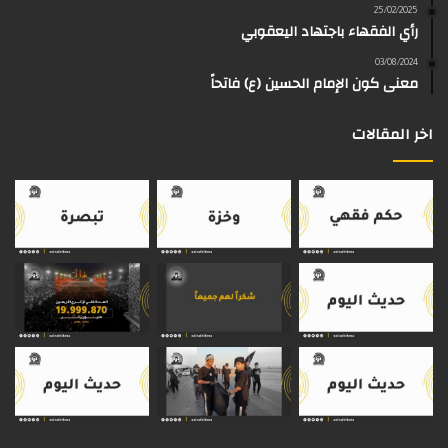
25/02/2025
رأي الفقهاء باجتهاد اليعقوبي
ا
م
k
s
03/08/2024
م
معنى كون الإمام الحسين (ع) فاتحاً
اخر المقالات