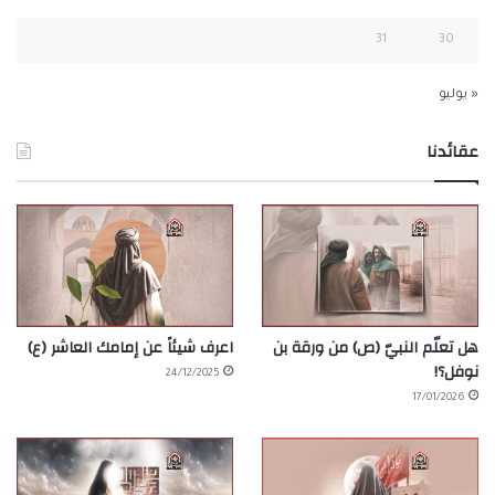
31
30
« يوليو
عقائدنا
هل تعلّم النبيّ (ص) من ورقة بن
اعرف شيئاً عن إمامك العاشر (ع)
نوفل؟!
24/12/2025
17/01/2026