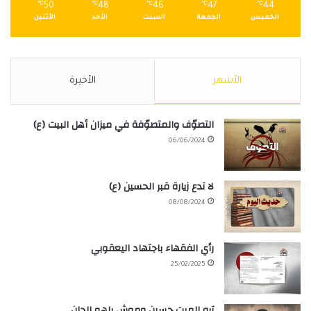
℃
50
℃
48
℃
46
℃
47
℃
44
الخميس
الجمعة
السبت
الأحد
الأثنين
الأشهر
الأخيرة
التصوّف والمتصوّفة في ميزان أهل البيت (ع)
06/06/2024
لا تدع زيارة قبر الحسين (ع)
08/08/2024
رأي الفقهاء باجتهاد اليعقوبي
25/02/2025
تره الميت حسين وموش ياهو الجان ….