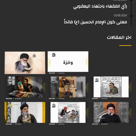
25/02/2025
رأي الفقهاء باجتهاد اليعقوبي
ا
م
k
s
03/08/2024
م
معنى كون الإمام الحسين (ع) فاتحاً
اخر المقالات