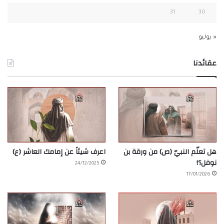
31
30
« يوليو
عقائدنا
هل تعلّم النبيّ (ص) من ورقة بن
اعرف شيئاً عن إمامك العاشر (ع)
نوفل؟!
24/12/2025
17/01/2026