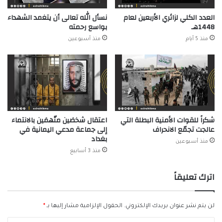
العدد الكلي لزائري الأربعين لعام
نسأل الله تعالى أن يتغمد الشهداء
1448هـ
بواسع رحمته
منذ 5 أيام
منذ أسبوعين
شكراً للقوات الأمنية البطلة التي
اعتقال شخصَين متّهمَين بالانتماء
عالجت تجمّع الانحراف
إلى جماعة مدعي اليمانية في
بغداد
منذ أسبوعين
منذ 3 أسابيع
اترك تعليقاً
لن يتم نشر عنوان بريدك الإلكتروني.
الحقول الإلزامية مشار إليها بـ
*