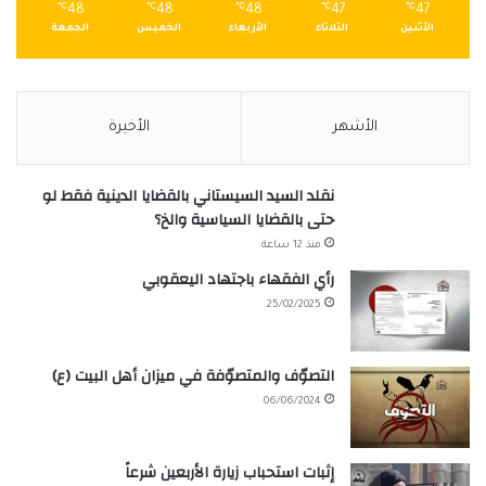
℃
48
℃
48
℃
48
℃
47
℃
47
الأثنين
الثلاثاء
الأربعاء
الخميس
الجمعة
الأشهر
الأخيرة
نقلد السيد السيستاني بالقضايا الدينية فقط لو
حتى بالقضايا السياسية والخ؟
منذ 12 ساعة
رأي الفقهاء باجتهاد اليعقوبي
25/02/2025
التصوّف والمتصوّفة في ميزان أهل البيت (ع)
06/06/2024
إثبات استحباب زيارة الأربعين شرعاً