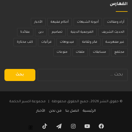
الفهارس
آراء ومقالات
أجوبة الشبهات
أحكام فقيهة
الأخبار
الحديث الشريف
المرجعية الدينية
تصاميم
دين
عقائدنا
غير مفهرسة
فكر وثقافة
فيديوهات
قرآنيات
كتب مختارة
مجتمع
مسابقات
ملفات
منوعات
البحث
عن:
© حقوق النشر 2026، جميع الحقوق محفوظة | مجموعة اكسير الحكمة
الرئيسية
اتصل بنا
من نحن
الأخبار
فيسبوك
يوتيوب
انستقرام
تيلقرام
‫TikTok
Threads