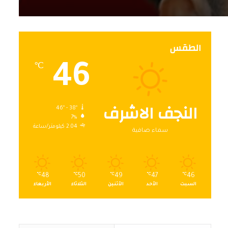
الطقس
46
℃
النجف الاشرف
46º - 38º
7%
2.04 كيلومتر/ساعة
سماء صافية
℃
48
℃
50
℃
49
℃
47
℃
46
السبت
الأحد
الأثنين
الثلاثاء
الأربعاء