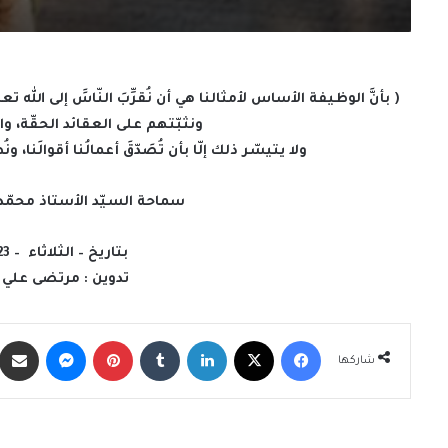
( بأنَّ الوظيفة الأساس لأمثالنا هي أن نُقرِّبَ النّاسََ إلى ال
ونثبّتهم على العقائد الحقّة، وا
ولا يتيسّر ذلك إلّا بأن تُصَدّقَ أعمالُنا أقوالَنا، و
سماحة السيّد الأستاذ محمّد
بتاريخ – الثلاثاء – 23 شعبان – 1445 هجريّة.
تدوين : مرتضى علي ا
فيسبوك
X
لينكدإن
‏Tumblr
بينتيريست
ماسنجر
شاركها