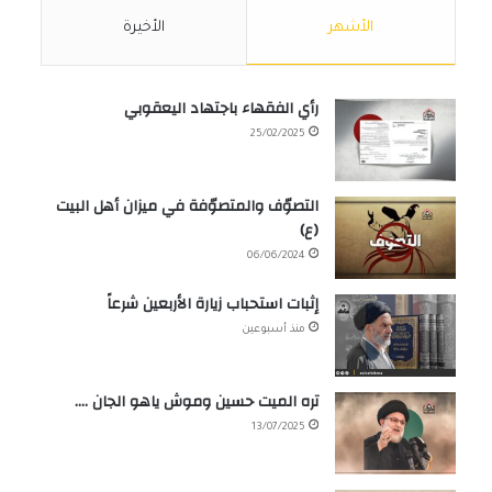
الأشهر
الأخيرة
رأي الفقهاء باجتهاد اليعقوبي
25/02/2025
التصوّف والمتصوّفة في ميزان أهل البيت
(ع)
06/06/2024
إثبات استحباب زيارة الأربعين شرعاً
منذ أسبوعين
تره الميت حسين وموش ياهو الجان ….
13/07/2025