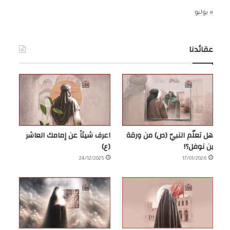
« يوليو
عقائدنا
هل تعلّم النبيّ (ص) من ورقة
اعرف شيئاً عن إمامك العاشر
بن نوفل؟!
(ع)
24/12/2025
17/01/2026