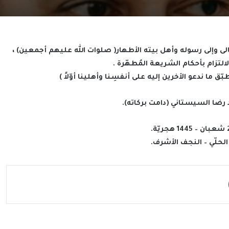
له تعالى وإلى رسوله وأهل بيته الأطهار( صلوات الله عليهم أجمعين) ،
لالتزام بأحكام الشريعة المُطهّرة .
نُطبّق ما ندعو الأخرين إليه على أنفسِنا وأهلينا أوّلاً )
 رضا السيستاني (دامت بركاته).
لحلّي – النجف الأشرف.
مشاركة عبر البريد