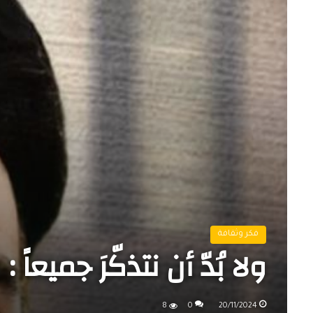
فكر وثقافة
ولا بُدّ أن نتذكّرَ جميعاً :
8
0
20/11/2024