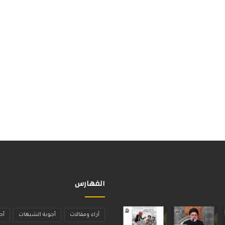
الفهارس
آراء ومقالات
أجوبة الشبهات
أح