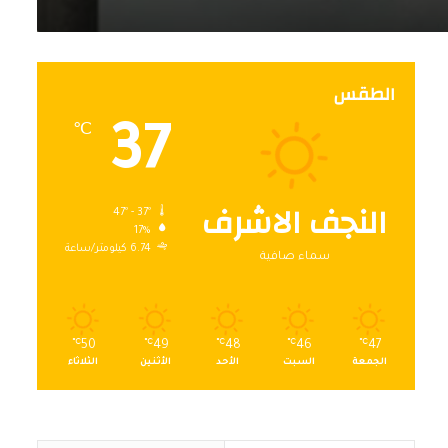
الطقس
37
℃
النجف الاشرف
47º - 37º
17%
6.74 كيلومتر/ساعة
سماء صافية
℃
50
℃
49
℃
48
℃
46
℃
47
الجمعة
السبت
الأحد
الأثنين
الثلاثاء