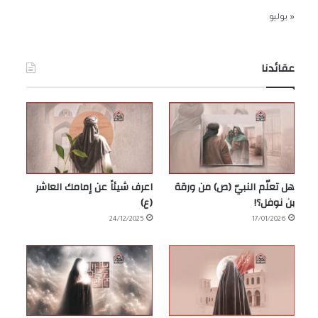
« يوليو
عقائدنا
هل تعلّم النبيّ (ص) من ورقة
اعرف شيئاً عن إمامك العاشر
بن نوفل؟!
(ع)
24/12/2025
17/01/2026