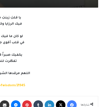
يا قلبَ زينبَ 
فيك الرزايا وكل
لو كان ما فيك 
في قلب أقوى جب
يكفيك صبراً قل
تفطّرت للذي
اللهم مرقدها الشري
rofwisdom/21945
فيسبوك
X
لينكدإن
‏Tumblr
بينتيريست
ماسنجر
شاركها