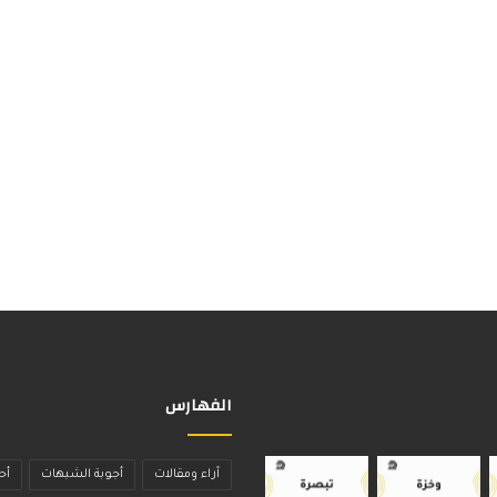
الفهارس
آراء ومقالات
أجوبة الشبهات
أح