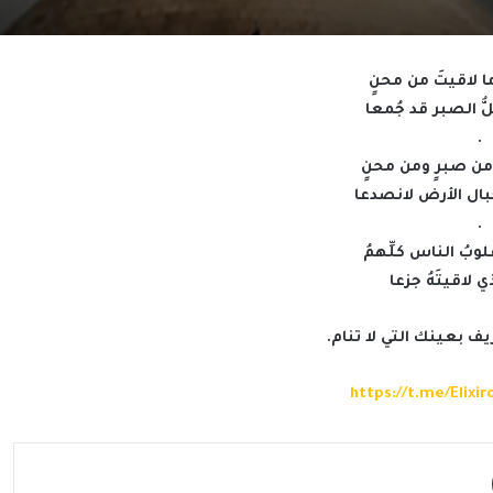
ما لاقيتَ من محنٍ
ُّ الصبر قد جُمعا
.
من صبرٍ ومن محنٍ
ال الأرض لانصدعا
.
وبُ الناس كلِّهمُ
 لاقيتَهُ جزعا
ف بعينك التي لا تنام.
https://t.me/Elixi
مشاركة عبر البريد