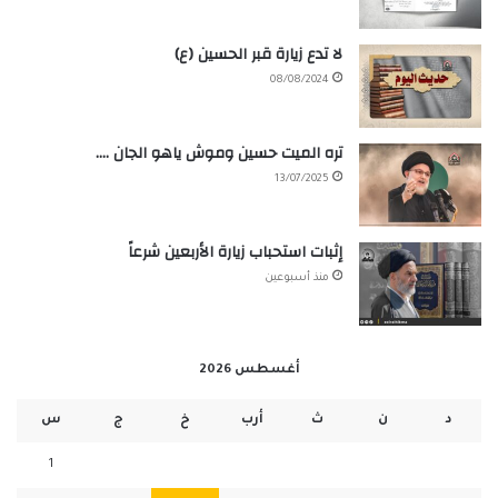
لا تدع زيارة قبر الحسين (ع)
08/08/2024
تره الميت حسين وموش ياهو الجان ….
13/07/2025
إثبات استحباب زيارة الأربعين شرعاً
منذ أسبوعين
أغسطس 2026
د
ن
ث
أرب
خ
ج
س
1