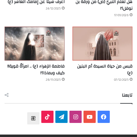
هل تعلّم النبيّ (ص) من ورقة بن
اعرف شيئاً عن إمامك العاشر (ع)
نوفل؟!
24/12/2025
17/01/2026
قبس من حياة السيدة أم البنين
فاطمة الزهراء (ع) .. امرأةٌ قوية!!
(ع)
كيف وبماذا؟!
28/11/2025
07/12/2025
تابعنا
ف
ي
ا
ت
T
ي
و
ن
ي
T
h