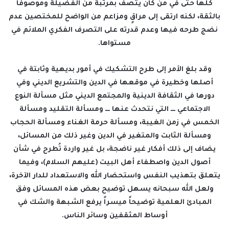
كلها حتى في من كان يتصف بمرتبة من الفضيلة وموصوفاً
بالثقة، لكنه ارتقى إلى مراقٍ ومزاعم من الواضح للمختصين عدم
نضج طرحه فيها وعدم قدرته على التصرف الفكري الملائم في
مستواها.
وقد بلغ الأمر إلى طرح التشكيك في أمور بديهية وثابتة في
أصلها وخطيرة في موقعها في الدين والتشريع الديني وفي
دورها في الثقافة الدينية والمجتمع الديني مثل مسألة النوع
الاجتماعي ـــ التي نتحدث عنها ـــ ومسألة التقليد ومسألة
الخمس في زمن الغيبة، ومسألة حرمة الغناء ومسألة الحجاب
ومسألة الثابت والمتغير في الدين وغير ذلك من المسائل،
يضاف إلى ذلك أفكار غير ناضجة، بل غير واردة تُطرح في شأن
أصول الدين واصطفاء أهل البيت (عليهم السلام)، وفيما
يتعلق بتهذيب النفس واستحضار الله والاستعداد للدار الآخرة،
ولعل الله سبحانه يسهل توضيح بعض هذه المسائل وفق
المبادئ العلمية توضيحاً ميسراً يرفع الشبهة والشك في
أوساط المثقفين وسائر الناس.