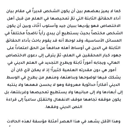
كما لا يميز بعضهم بين أن يكون الشخص قديراً في مقام بيان
أداء الحقائق الثابتة التي تمّ تمحيصها في العلم من قبل أهل
الاختصاص فهو يؤديها ببيان جيد وأسلوب أخّاذ، وبين أن يكون
الشخص مختصاً بحيث يستطيع أن يبدي رأياً ناضجاً مختلفاً في
المسائل الأساسية، وقد لوحظ أنه قد يقوم باحث بأداء الحقائق
الثابتة في الدين في أوساط أهله مدافعاً عن الحق اعتماداً على
جهود كبار المحققين في العلم، ثمّ يترقى إلى دعوى الاختصاص
العالي، ويجابه أموراً ثابتة ويطرح التجديد في العلم الديني في
أمور هي دون مقدرته العلمية كثيراً؛ إذ لا يمكن لأي كان أن
يشكك فيها لوضوحها وبداهتها، ومنهم من يطرح في الوسط
الديني أفكاراً حداثوية معروفة وهو لا يحسن فهمها ولا ينتبه
إلى أبعادها ولا إلى مبانيها ولا يستطيع تمحيصها وغربلتها، بل
يكون موقفه تجاهها موقف الانفعال والتقبّل ساعياً إلى قراءة
النص الديني وفقها.
وهذا الأقل يشهد في هذا العصر أمثلة مؤسفة لهذه الحالات