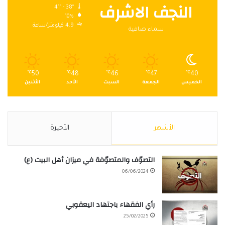
النجف الاشرف
41º - 38º
10%
4.9 كيلومتر/ساعة
سماء صافية
℃
50
℃
48
℃
46
℃
47
℃
40
الخميس
الجمعة
السبت
الأحد
الأثنين
الأشهر
الأخيرة
التصوّف والمتصوّفة في ميزان أهل البيت (ع)
06/06/2024
رأي الفقهاء باجتهاد اليعقوبي
25/02/2025