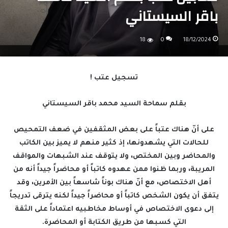
باقر السيستاني
18
0
18/12/2024
تسجيل عتب !
بقلم سماحة السيد محمد باقر السيستاني
على أنّ هناك عتباً على بعض المثقفين في ضعف التمحيص
للحالات التي يشهدونها، إذ كثير منهم لا يميز بين الكاتب
والمحاضر وبين المختص، ولا يتوقف عند الشبهات والمواقف
المريبة، وربما ظنوا ممن عهدوه كاتباً أو محاضراً جيداً أنه من
أهل الاختصاص، مع أنّ هناك بوناً شاسعاً بين الأمرين، وقد
يتفق أن يكون الشخص كاتباً أو محاضراً جيداً لكنه يترقى تدريجاً
إلى دعوى الاختصاص في أوساط مخاطبيه اعتماداً على الثقة
التي كسبها من طريق الكتابة أو المحاضرة.