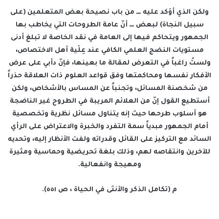
ولكن الذي أؤكد عليه ـــ من باب نصيحة بعض المتعلمين (على
سبيل النجاة) لبعض ـــ أنّ عامة الطروحات التي يخاطب بها
الجمهور ويتحاكم فيها إلى العامة في نقد الخاصة لا تبلغ أدنى
مستويات النضج العلمي الكافي عند عِلْية أهل الاختصاص،
ولستُ راغباً في التعرض لمقالة ما بعينها، فإنّ دأبي على عرض
الأفكار نفسها ومحاكمتها وفق قواعد العلوم ذات العلاقة حذراً
من شخصنة المسائل، وتجنباً عن المساس بالأشخاص، ولكن
أستطيع القول إنّ من العلائم المريبة في الطروح غير الناضجة
هو أسلوب طرحها حيث إنه يتناول مسائل نظرية وتخصصية
أمام الجمهور مبدياً سمة التفرد والخبرة والاعتراض على الرأي
السائد مع التركيز على القائل وقدراته ولفت الأنظار إليه، وتحديه
للآخرين وانتقاصه لهم، وذلك بلغة تحريضية وحماسية ومثيرة
ومهيجة وانفعالية.
م (تكامل الذكر والأنثى في الحياة ، ص ٥٥١).