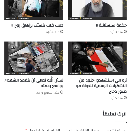
حكمة سيستانية !!
طيب قلب يتسبّب بإزهاق روح !!
منذ 3 أيام
منذ 4 أيام
تره الي استشهدوا جنود من
نسأل الله تعالى أن يتغمد الشهداء
التشكيلات الرسمية للدولة مو
بواسع رحمته
طيور دجاج
منذ أسبوع واحد
منذ 5 أيام
اترك تعليقاً