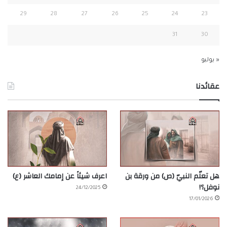
29
28
27
26
25
24
23
31
30
« يوليو
عقائدنا
هل تعلّم النبيّ (ص) من ورقة بن
اعرف شيئاً عن إمامك العاشر (ع)
نوفل؟!
24/12/2025
17/01/2026