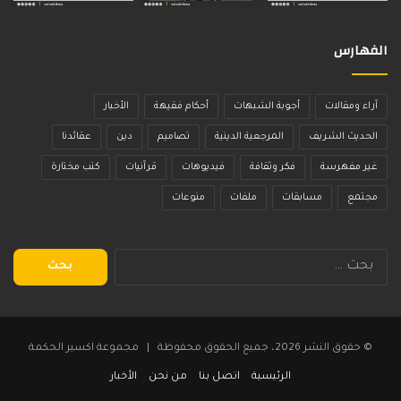
الفهارس
آراء ومقالات
أجوبة الشبهات
أحكام فقيهة
الأخبار
الحديث الشريف
المرجعية الدينية
تصاميم
دين
عقائدنا
غير مفهرسة
فكر وثقافة
فيديوهات
قرآنيات
كتب مختارة
مجتمع
مسابقات
ملفات
منوعات
البحث
عن:
© حقوق النشر 2026، جميع الحقوق محفوظة | مجموعة اكسير الحكمة
الرئيسية
اتصل بنا
من نحن
الأخبار