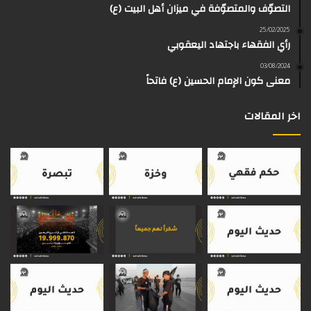
التصوّف والمتصوّفة في ميزان أهل البيت (ع)
ك
ب
ر
ا
o
d
25/02/2025
رأي الفقهاء باجتهاد اليعقوبي
ا
م
k
s
03/08/2024
م
معنى كون الإمام الحسين (ع) فاتحاً
اخر المقالات