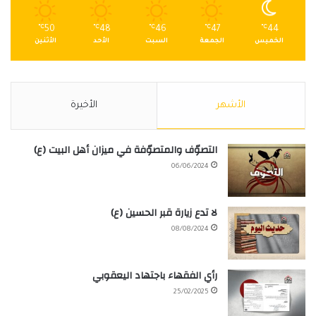
℃
50
℃
48
℃
46
℃
47
℃
44
الخميس
الجمعة
السبت
الأحد
الأثنين
الأشهر
الأخيرة
التصوّف والمتصوّفة في ميزان أهل البيت (ع)
06/06/2024
لا تدع زيارة قبر الحسين (ع)
08/08/2024
رأي الفقهاء باجتهاد اليعقوبي
25/02/2025