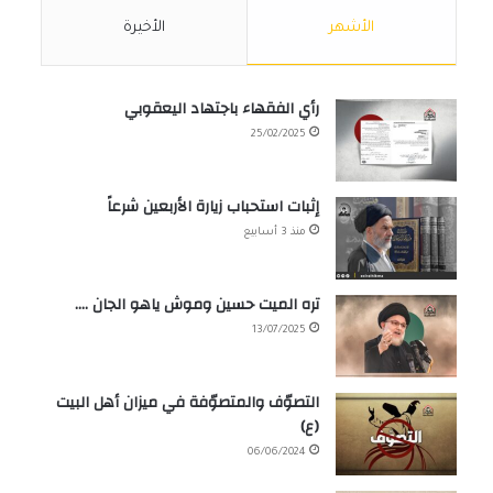
الأشهر
الأخيرة
رأي الفقهاء باجتهاد اليعقوبي
25/02/2025
إثبات استحباب زيارة الأربعين شرعاً
منذ 3 أسابيع
تره الميت حسين وموش ياهو الجان ….
13/07/2025
التصوّف والمتصوّفة في ميزان أهل البيت
(ع)
06/06/2024