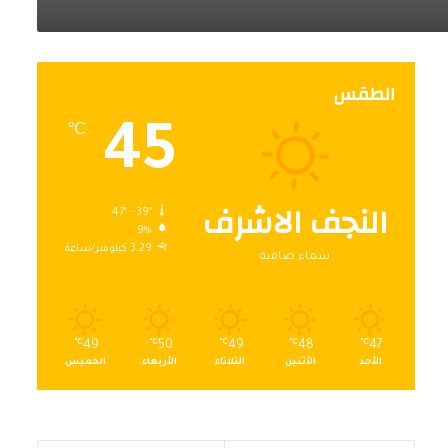
الطقس
45
℃
النجف الاشرف
47º - 39º
9%
3.29 كيلومتر/ساعة
سماء صافية
℃
49
℃
50
℃
49
℃
48
℃
47
الأحد
الأثنين
الثلاثاء
الأربعاء
الخميس