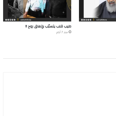
طيب قلب يتسبّب بإزهاق روح !!
منذ 7 أيام