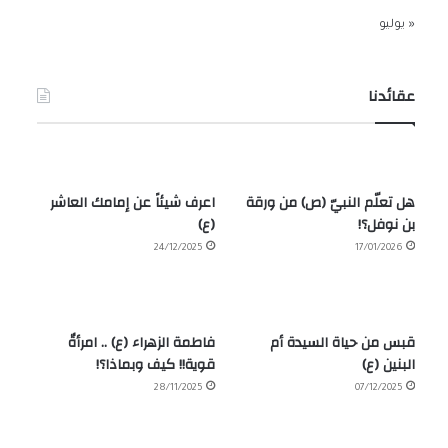
« يوليو
عقائدنا
هل تعلّم النبيّ (ص) من ورقة
اعرف شيئاً عن إمامك العاشر
بن نوفل؟!
(ع)
24/12/2025
17/01/2026
قبس من حياة السيدة أم
فاطمة الزهراء (ع) .. امرأةٌ
البنين (ع)
قوية!! كيف وبماذا؟!
28/11/2025
07/12/2025