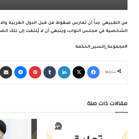
من الطبيعي جداً أن تمارس ضغوط من قبل الدول الغربية والاتحاد
الشخصية في مجلس النواب، وينبغي أن لا يُلتفت إلى تلك ال
#مجموعة_إكسير_الحكمة
فيسبوك
X
لينكدإن
‏Tumblr
بينتيريست
ماسنجر
شاركها
مقالات ذات صلة