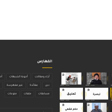
الفهارس
آراء ومقالات
أجوبة الشبهات
أح
دين
عقائدنا
غير مفهرسة
مسابقات
ملفات
منوعات