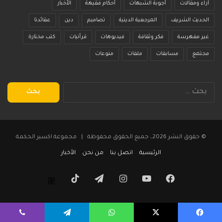
آراء ومقالات
أجوبة الشبهات
أحكام فقيهة
الأخبار
الحديث الشريف
المرجعية الدينية
تصاميم
دين
عقائدنا
غير مفهرسة
فكر وثقافة
فيديوهات
قرآنيات
كتب مختارة
مجتمع
مسابقات
ملفات
منوعات
البحث
عن:
© حقوق النشر 2026، جميع الحقوق محفوظة | مجموعة اكسير الحكمة
الرئيسية
اتصل بنا
من نحن
الأخبار
فيسبوك
يوتيوب
انستقرام
تيلقرام
‫TikTok
Threads