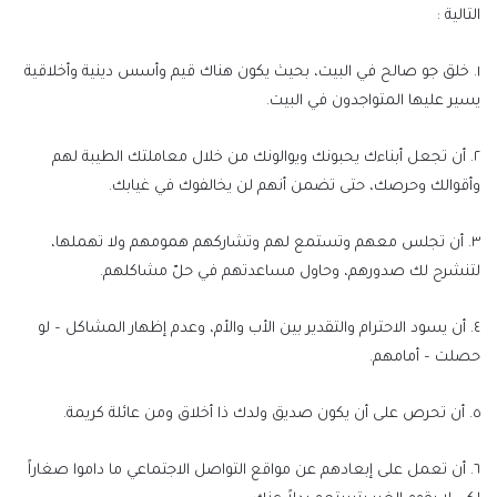
التالية :
١. خلق جو صالح في البيت، بحيث يكون هناك قيم وأسس دينية وأخلاقية
يسير عليها المتواجدون في البيت.
٢. أن تجعل أبناءك يحبونك ويوالونك من خلال معاملتك الطيبة لهم
وأقوالك وحرصك، حتى تضمن أنهم لن يخالفوك في غيابك.
٣. أن تجلس معهم وتستمع لهم وتشاركهم همومهم ولا تهملها،
لتنشرح لك صدورهم، وحاول مساعدتهم في حلّ مشاكلهم.
٤. أن يسود الاحترام والتقدير بين الأب والأم، وعدم إظهار المشاكل – لو
حصلت – أمامهم.
٥. أن تحرص على أن يكون صديق ولدك ذا أخلاق ومن عائلة كريمة.
٦. أن تعمل على إبعادهم عن مواقع التواصل الاجتماعي ما داموا صغاراً