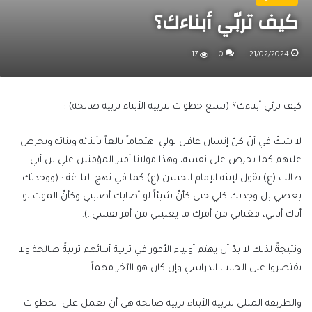
كيف تربّي أبناءك؟
17
0
21/02/2024
كيف تربّي أبناءك؟ (سبع خطوات لتربية الأبناء تربية صالحة) :
لا شكّ في أنّ كلّ إنسان عاقل يولي اهتماماً بالغاً بأبنائه وبناته ويحرص
عليهم كما يحرص على نفسه، وهذا مولانا أمير المؤمنين علي بن أبي
طالب (ع) يقول لإبنه الإمام الحسن (ع) كما في نهج البلاغة : (ووجدتك
بعضي بل وجدتك كلي حتى كأنّ شيئاً لو أصابك أصابني وكأنّ الموت لو
أتاك أتاني، فعَناني من أمرك ما يعنيني من أمر نفسي..).
ونتيجةً لذلك لا بدّ أن يهتم أولياء الأمور في تربية أبنائهم تربيةً صالحة ولا
يقتصروا على الجانب الدراسي وإن كان هو الآخر مهماً.
والطريقة المثلى لتربية الأبناء تربية صالحة هي أن تعمل على الخطوات