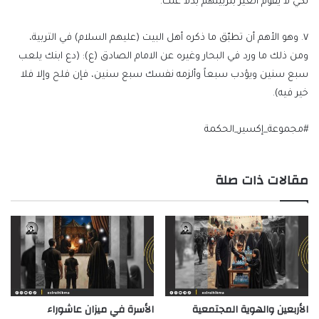
لكي لا يقوم الغير بتربيتهم بدلاً عنك.
٧. وهو الأهم أن تطبّق ما ذكره أهل البيت (عليهم السلام) في التربية،
ومن ذلك ما ورد في البحار وغيره عن الامام الصادق (ع): (دع ابنك يلعب
سبع سنين ويؤدب سبعاً وألزمه نفسك سبع سنين، فإن فلح وإلا فلا
خير فيه).
#مجموعة_إكسير_الحكمة
مقالات ذات صلة
الأربعين والهوية المجتمعية
الأسرة في ميزان عاشوراء