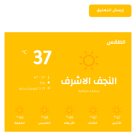
الطقس
37
℃
النجف الاشرف
47º - 37º
15%
3.33 كيلومتر/ساعة
سماء صافية
℃
48
℃
48
℃
48
℃
47
℃
47
الأثنين
الثلاثاء
الأربعاء
الخميس
الجمعة