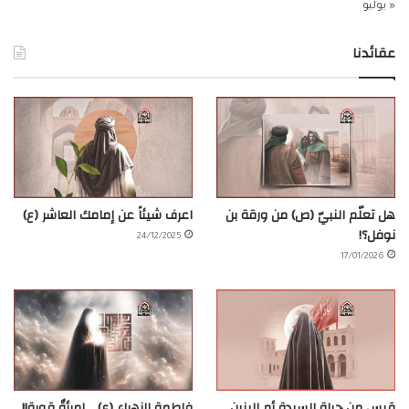
« يوليو
عقائدنا
هل تعلّم النبيّ (ص) من ورقة بن
اعرف شيئاً عن إمامك العاشر (ع)
نوفل؟!
24/12/2025
17/01/2026
قبس من حياة السيدة أم البنين
فاطمة الزهراء (ع) .. امرأةٌ قوية!!