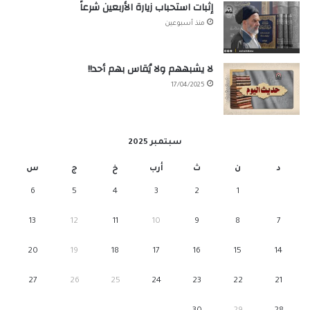
إثبات استحباب زيارة الأربعين شرعاً
منذ أسبوعين
لا يشبههم ولا يُقاس بهم أحد!!
17/04/2025
سبتمبر 2025
د
ن
ث
أرب
خ
ج
س
6
5
4
3
2
1
13
12
11
10
9
8
7
20
19
18
17
16
15
14
27
26
25
24
23
22
21