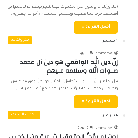
(فلا وربّك لا يؤمنون حتى يحكّموك فيما شجر بينهم ثم لا يجدوا في
أنفسهم حرجاً مما قضيت ويسلموا تسليما). #أحوالنا_جعفرية…
أكمل القراءة »
فكر وثقافة
4 سبتمبر
5
0
ammanywj
إنّ دين الله الواقعي هو دين آل محمد
صلوات الله وسلامه عليهم
هل تعلمين أنّ النسويات يُجاهِرْنَ باختيار أحوالهنّ وفق مذاهبهنّ
ويهاجمن مذهبنا؟! ماذا يؤشر عندكنّ هذا؟! مع أنه لا مقارنة بين…
أكمل القراءة »
الحديث الشريف
4 سبتمبر
9
0
ammanywj
لمن لم يؤدِّ الحقوق الشرعية من الخمس