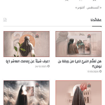
30
29
28
« أغسطس
أكتوبر »
عقائدنا
هل تعلّم النبيّ (ص) من ورقة بن
اعرف شيئاً عن إمامك العاشر (ع)
نوفل؟!
24/12/2025
17/01/2026