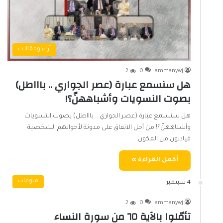
آراء ومقالات
2
0
ammanywj
هل سنسمع عبارة (عصر الجواري .. باااطل)
بصوت النسويات وأشباههنّ؟!
هل سنسمع عبارة (عصر الجواري .. باااطل) بصوت النسويات
وأشباههنّ؟! من أجل الاتفاق على مدونة لأحوالهم الشخصية
قياديون من المكون…
أكمل القراءة »
منوعات
4 سبتمبر
2
0
ammanywj
تأمّلوا بالآية ٦٥ من سورة النساء