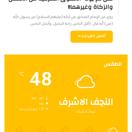
والزكاة وغيرهما!!
روي عن الإمام الصادق عن آبائه (عليهم السلام) عن رسول الله
(ص) أنَّه قال: (أقل الناس راحة البخيل، وأبخل الناس…
أكمل القراءة »
الطقس
48
℃
النجف الاشرف
48º - 40º
6%
7.77 كيلومتر/ساعة
غيوم متفرقة