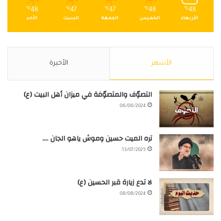
℃
48
℃
47
℃
47
℃
48
℃
48
الأربعاء
الخميس
الجمعة
السبت
الأحد
الأشهر
الأخيرة
التصوّف والمتصوّفة في ميزان أهل البيت (ع)
06/06/2024
تره الميت حسين وموش ياهو الجان ….
13/07/2025
لا تدع زيارة قبر الحسين (ع)
08/08/2024